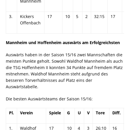
Mannheim
3.
Kickers
17
10
5
2
32:15
17
35
Offenbach
Mannheim und Hoffenheim auswärts am Erfolgreichsten
Auswärts haben in der Saison 15/16 zwei Mannschaften die
meisten Punkte geholt. Sowohl Waldhof Mannheim als auch
die TSG Hoffenheim II konnten 34 Punkte auf fremdem Platz
mitnehmen. Waldhof Mannheim steht aufgrund des
besseren Torverhältnisses auf Platz eins der
Auswärtstabelle.
Die besten Auswärtsteams der Saison 15/16:
Pl.
Verein
Spiele
G
U
V
Tore
Diff.
P
1.
Waldhof
17
10
4
3
26:10
16
3