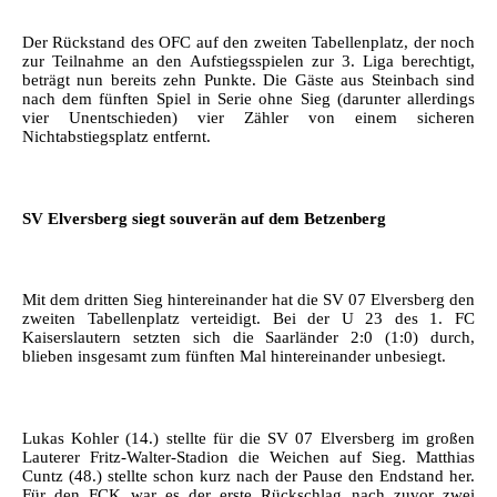
Der Rückstand des OFC auf den zweiten Tabellenplatz, der noch
zur Teilnahme an den Aufstiegsspielen zur 3. Liga berechtigt,
beträgt nun bereits zehn Punkte. Die Gäste aus Steinbach sind
nach dem fünften Spiel in Serie ohne Sieg (darunter allerdings
vier Unentschieden) vier Zähler von einem sicheren
Nichtabstiegsplatz entfernt.
SV Elversberg siegt souverän auf dem Betzenberg
Mit dem dritten Sieg hintereinander hat die SV 07 Elversberg den
zweiten Tabellenplatz verteidigt. Bei der U 23 des 1. FC
Kaiserslautern setzten sich die Saarländer 2:0 (1:0) durch,
blieben insgesamt zum fünften Mal hintereinander unbesiegt.
Lukas Kohler (14.) stellte für die SV 07 Elversberg im großen
Lauterer Fritz-Walter-Stadion die Weichen auf Sieg. Matthias
Cuntz (48.) stellte schon kurz nach der Pause den Endstand her.
Für den FCK war es der erste Rückschlag nach zuvor zwei