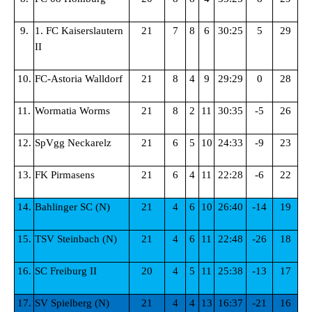
9.
1. FC Kaiserslautern
21
7
8
6
30:25
5
29
II
10.
FC-Astoria Walldorf
21
8
4
9
29:29
0
28
11.
Wormatia Worms
21
8
2
11
30:35
-5
26
12.
SpVgg Neckarelz
21
6
5
10
24:33
-9
23
13.
FK Pirmasens
21
6
4
11
22:28
-6
22
14.
Bahlinger SC (N)
21
4
6
10
26:40
-14
19
15.
TSV Steinbach (N)
21
4
6
11
22:48
-26
18
16.
SC Freiburg II
20
4
5
11
25:38
-13
17
17.
SV Spielberg (N)
21
4
4
13
16:37
-21
16