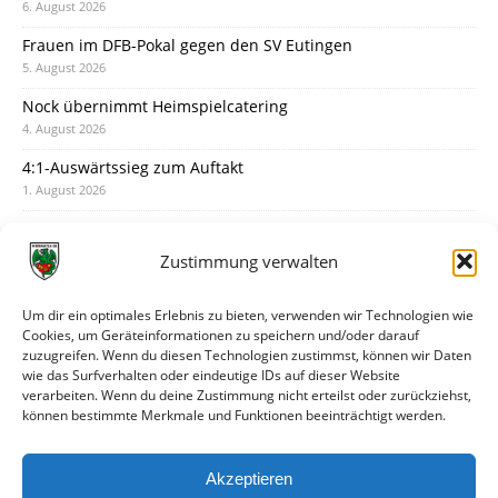
6. August 2026
Frauen im DFB-Pokal gegen den SV Eutingen
5. August 2026
Nock übernimmt Heimspielcatering
4. August 2026
4:1-Auswärtssieg zum Auftakt
1. August 2026
Pokal: Wormatia muss zu Schott Mainz
31. Juli 2026
Zustimmung verwalten
Wormatia trauert um Jürgen Dinger
30. Juli 2026
Um dir ein optimales Erlebnis zu bieten, verwenden wir Technologien wie
Cookies, um Geräteinformationen zu speichern und/oder darauf
Deine Spielminute: 89+1
zuzugreifen. Wenn du diesen Technologien zustimmst, können wir Daten
28. Juli 2026
wie das Surfverhalten oder eindeutige IDs auf dieser Website
verarbeiten. Wenn du deine Zustimmung nicht erteilst oder zurückziehst,
Neuer Rückensponsor
können bestimmte Merkmale und Funktionen beeinträchtigt werden.
28. Juli 2026
Neue Podcast-Folge: So tickt Björn!
Akzeptieren
27. Juli 2026