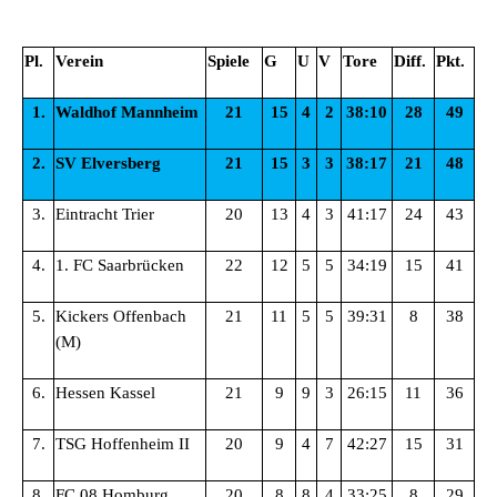
Pl.
Verein
Spiele
G
U
V
Tore
Diff.
Pkt.
1.
Waldhof Mannheim
21
15
4
2
38:10
28
49
2.
SV Elversberg
21
15
3
3
38:17
21
48
3.
Eintracht Trier
20
13
4
3
41:17
24
43
4.
1. FC Saarbrücken
22
12
5
5
34:19
15
41
5.
Kickers Offenbach
21
11
5
5
39:31
8
38
(M)
6.
Hessen Kassel
21
9
9
3
26:15
11
36
7.
TSG Hoffenheim II
20
9
4
7
42:27
15
31
8.
FC 08 Homburg
20
8
8
4
33:25
8
29