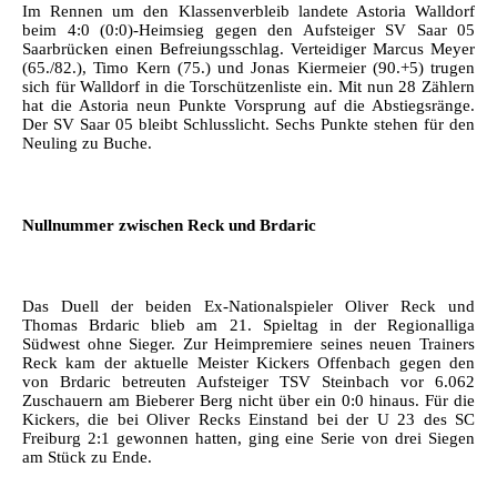
Im Rennen um den Klassenverbleib landete Astoria Walldorf
beim 4:0 (0:0)-Heimsieg gegen den Aufsteiger SV Saar 05
Saarbrücken einen Befreiungsschlag. Verteidiger Marcus Meyer
(65./82.), Timo Kern (75.) und Jonas Kiermeier (90.+5) trugen
sich für Walldorf in die Torschützenliste ein. Mit nun 28 Zählern
hat die Astoria neun Punkte Vorsprung auf die Abstiegsränge.
Der SV Saar 05 bleibt Schlusslicht. Sechs Punkte stehen für den
Neuling zu Buche.
Nullnummer zwischen Reck und Brdaric
Das Duell der beiden Ex-Nationalspieler Oliver Reck und
Thomas Brdaric blieb am 21. Spieltag in der Regionalliga
Südwest ohne Sieger. Zur Heimpremiere seines neuen Trainers
Reck kam der aktuelle Meister Kickers Offenbach gegen den
von Brdaric betreuten Aufsteiger TSV Steinbach vor 6.062
Zuschauern am Bieberer Berg nicht über ein 0:0 hinaus. Für die
Kickers, die bei Oliver Recks Einstand bei der U 23 des SC
Freiburg 2:1 gewonnen hatten, ging eine Serie von drei Siegen
am Stück zu Ende.