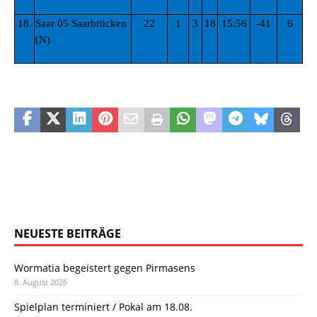
18.
Saar 05 Saarbrücken
22
1
3
18
15:56
-41
6
(N)
NEUESTE BEITRÄGE
Wormatia begeistert gegen Pirmasens
8. August 2026
Spielplan terminiert / Pokal am 18.08.