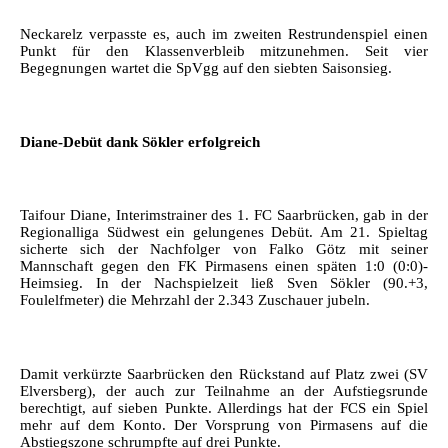
Neckarelz verpasste es, auch im zweiten Restrundenspiel einen
Punkt für den Klassenverbleib mitzunehmen. Seit vier
Begegnungen wartet die SpVgg auf den siebten Saisonsieg.
Diane-Debüt dank Sökler erfolgreich
Taifour Diane, Interimstrainer des 1. FC Saarbrücken, gab in der
Regionalliga Südwest ein gelungenes Debüt. Am 21. Spieltag
sicherte sich der Nachfolger von Falko Götz mit seiner
Mannschaft gegen den FK Pirmasens einen späten 1:0 (0:0)-
Heimsieg. In der Nachspielzeit ließ Sven Sökler (90.+3,
Foulelfmeter) die Mehrzahl der 2.343 Zuschauer jubeln.
Damit verkürzte Saarbrücken den Rückstand auf Platz zwei (SV
Elversberg), der auch zur Teilnahme an der Aufstiegsrunde
berechtigt, auf sieben Punkte. Allerdings hat der FCS ein Spiel
mehr auf dem Konto. Der Vorsprung von Pirmasens auf die
Abstiegszone schrumpfte auf drei Punkte.