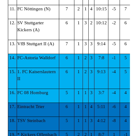
11.
FC Nöttingen (N)
7
2
1
4
10:15
-5
7
12.
SV Stuttgarter
6
1
3
2
10:12
-2
6
Kickers (A)
13.
VfB Stuttgart II (A)
7
1
3
3
9:14
-5
6
14.
FC-Astoria Walldorf
6
1
2
3
7:8
-1
5
15.
1. FC Kaiserslautern
6
1
2
3
9:13
-4
5
II
16.
FC 08 Homburg
5
1
1
3
3:7
-4
4
17.
Eintracht Trier
6
1
1
4
5:11
-6
4
18.
TSV Steinbach
5
1
1
3
4:12
-8
4
19.
* Kickers Offenbach
5
2
2
1
8:7
1
-1