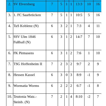
2.
SV Elversberg
7
5
1
1
13:3
10
16
3.
1. FC Saarbrücken
7
5
1
1
10:5
5
16
4.
TuS Koblenz (N)
6
3
2
1
7:3
4
11
5.
SSV Ulm 1846
6
3
1
2
14:7
7
10
Fußball (N)
6.
FK Pirmasens
6
3
1
2
7:6
1
10
7.
TSG Hoffenheim II
7
2
3
2
9:7
2
9
8.
Hessen Kassel
6
3
0
3
8:9
-1
9
9.
Wormatia Worms
6
2
2
2
6:7
-1
8
10.
Teutonia Watz.-
7
2
1
4
8:10
-2
7
Steinb. (N)