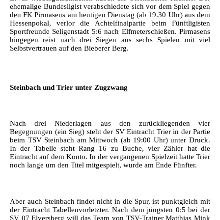
ehemalige Bundesligist verabschiedete sich vor dem Spiel gegen
den FK Pirmasens am heutigen Dienstag (ab 19.30 Uhr) aus dem
Hessenpokal, verlor die Achtelfinalpartie beim Fünftligisten
Sportfreunde Seligenstadt 5:6 nach Elfmeterschießen. Pirmasens
hingegen reist nach drei Siegen aus sechs Spielen mit viel
Selbstvertrauen auf den Bieberer Berg.
Steinbach und Trier unter Zugzwang
Nach drei Niederlagen aus den zurückliegenden vier
Begegnungen (ein Sieg) steht der SV Eintracht Trier in der Partie
beim TSV Steinbach am Mittwoch (ab 19:00 Uhr) unter Druck.
In der Tabelle steht Rang 16 zu Buche, vier Zähler hat die
Eintracht auf dem Konto. In der vergangenen Spielzeit hatte Trier
noch lange um den Titel mitgespielt, wurde am Ende Fünfter.
Aber auch Steinbach findet nicht in die Spur, ist punktgleich mit
der Eintracht Tabellenvorletzter. Nach dem jüngsten 0:5 bei der
SV 07 Elversberg will das Team von TSV-Trainer Matthias Mink