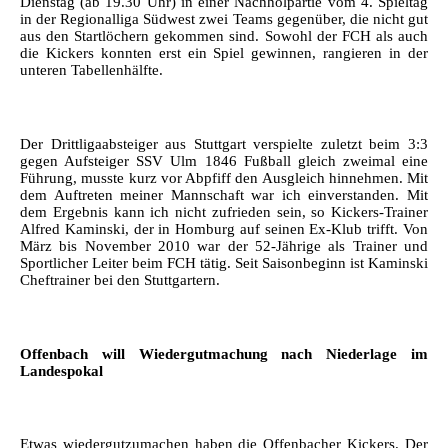
Dienstag (ab 19.30 Uhr) in einer Nachholpartie vom 4. Spieltag
in der Regionalliga Südwest zwei Teams gegenüber, die nicht gut
aus den Startlöchern gekommen sind. Sowohl der FCH als auch
die Kickers konnten erst ein Spiel gewinnen, rangieren in der
unteren Tabellenhälfte.
Der Drittligaabsteiger aus Stuttgart verspielte zuletzt beim 3:3
gegen Aufsteiger SSV Ulm 1846 Fußball gleich zweimal eine
Führung, musste kurz vor Abpfiff den Ausgleich hinnehmen. Mit
dem Auftreten meiner Mannschaft war ich einverstanden. Mit
dem Ergebnis kann ich nicht zufrieden sein, so Kickers-Trainer
Alfred Kaminski, der in Homburg auf seinen Ex-Klub trifft. Von
März bis November 2010 war der 52-Jährige als Trainer und
Sportlicher Leiter beim FCH tätig. Seit Saisonbeginn ist Kaminski
Cheftrainer bei den Stuttgartern.
Offenbach will Wiedergutmachung nach Niederlage im
Landespokal
Etwas wiedergutzumachen haben die Offenbacher Kickers. Der