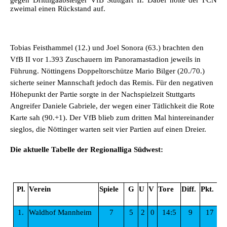
gegen Drittligaabsteiger VfB Stuttgart II. Dabei holte der FCN
zweimal einen Rückstand auf.
Tobias Feisthammel (12.) und Joel Sonora (63.) brachten den
VfB II vor 1.393 Zuschauern im Panoramastadion jeweils in
Führung. Nöttingens Doppeltorschütze Mario Bilger (20./70.)
sicherte seiner Mannschaft jedoch das Remis. Für den negativen
Höhepunkt der Partie sorgte in der Nachspielzeit Stuttgarts
Angreifer Daniele Gabriele, der wegen einer Tätlichkeit die Rote
Karte sah (90.+1). Der VfB blieb zum dritten Mal hintereinander
sieglos, die Nöttinger warten seit vier Partien auf einen Dreier.
Die aktuelle Tabelle der Regionalliga Südwest:
Pl.
Verein
Spiele
G
U
V
Tore
Diff.
Pkt.
1.
Waldhof Mannheim
7
5
2
0
14:5
9
17