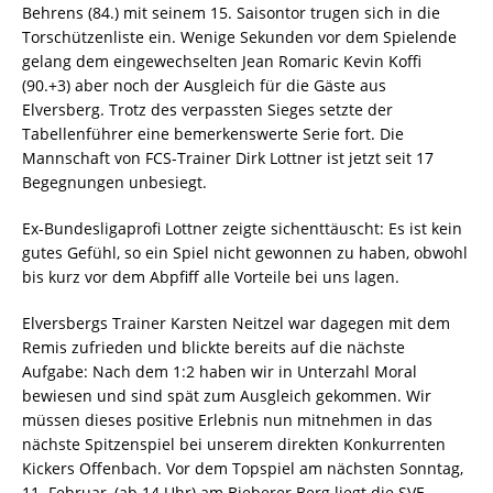
Behrens (84.) mit seinem 15. Saisontor trugen sich in die
Torschützenliste ein. Wenige Sekunden vor dem Spielende
gelang dem eingewechselten Jean Romaric Kevin Koffi
(90.+3) aber noch der Ausgleich für die Gäste aus
Elversberg. Trotz des verpassten Sieges setzte der
Tabellenführer eine bemerkenswerte Serie fort. Die
Mannschaft von FCS-Trainer Dirk Lottner ist jetzt seit 17
Begegnungen unbesiegt.
Ex-Bundesligaprofi Lottner zeigte sichenttäuscht: Es ist kein
gutes Gefühl, so ein Spiel nicht gewonnen zu haben, obwohl
bis kurz vor dem Abpfiff alle Vorteile bei uns lagen.
Elversbergs Trainer Karsten Neitzel war dagegen mit dem
Remis zufrieden und blickte bereits auf die nächste
Aufgabe: Nach dem 1:2 haben wir in Unterzahl Moral
bewiesen und sind spät zum Ausgleich gekommen. Wir
müssen dieses positive Erlebnis nun mitnehmen in das
nächste Spitzenspiel bei unserem direkten Konkurrenten
Kickers Offenbach. Vor dem Topspiel am nächsten Sonntag,
11. Februar, (ab 14 Uhr) am Bieberer Berg liegt die SVE