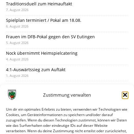
Traditionsduell zum Heimauftakt
7. August 2026
Spielplan terminiert / Pokal am 18.08.
6. August 2026
Frauen im DFB-Pokal gegen den SV Eutingen
5. August 2026
Nock übernimmt Heimspielcatering
4. August 2026
4:1-Auswärtssieg zum Auftakt
1. August 2026
Pokal: Wormatia muss zu Schott Mainz
31. Juli 2026
Zustimmung verwalten
Wormatia trauert um Jürgen Dinger
30. Juli 2026
Um dir ein optimales Erlebnis zu bieten, verwenden wir Technologien wie
Cookies, um Geräteinformationen zu speichern und/oder darauf
Deine Spielminute: 89+1
zuzugreifen. Wenn du diesen Technologien zustimmst, können wir Daten
28. Juli 2026
wie das Surfverhalten oder eindeutige IDs auf dieser Website
verarbeiten. Wenn du deine Zustimmung nicht erteilst oder zurückziehst,