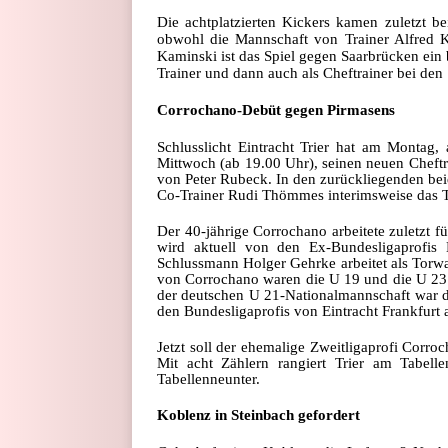
Die achtplatzierten Kickers kamen zuletzt b
obwohl die Mannschaft von Trainer Alfred K
Kaminski ist das Spiel gegen Saarbrücken ein
Trainer und dann auch als Cheftrainer bei den 
Corrochano-Debüt gegen Pirmasens
Schlusslicht Eintracht Trier hat am Montag
Mittwoch (ab 19.00 Uhr), seinen neuen Cheftr
von Peter Rubeck. In den zurückliegenden beid
Co-Trainer Rudi Thömmes interimsweise das T
Der 40-jährige Corrochano arbeitete zuletzt 
wird aktuell von den Ex-Bundesligaprofis
Schlussmann Holger Gehrke arbeitet als Torwar
von Corrochano waren die U 19 und die U 23 
der deutschen U 21-Nationalmannschaft war d
den Bundesligaprofis von Eintracht Frankfurt a
Jetzt soll der ehemalige Zweitligaprofi Corro
Mit acht Zählern rangiert Trier am Tabell
Tabellenneunter.
Koblenz in Steinbach gefordert