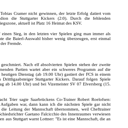
Tobias Cramer nicht gewinnen, der letzte Erfolg datiert vom
ion die Stuttgarter Kickers (2:0). Durch die fehlenden
egszone, aktuell ist Platz 16 Heimat des KSV.
f einen Sieg, in den letzten vier Spielen ging man immer als
nte die Baierl-Auswahl bisher wenig überzeugen, erst einmal
 der Fremde.
 geschmiert. Nach elf absolvierten Spielen stehen der zweite
enden Partien wartet aber ein schweres Programm auf die
 heutigen Dienstag (ab 19.00 Uhr) gastiert der FCS in einem
Drittligaabsteiger Stuttgarter Kickers. Darauf folgen Spiele
 ab 14.00 Uhr) und bei Vizemeister SV 07 Elversberg (15.
ht Trier sagte Saarbrückens Co-Trainer Robert Roelofsen:
ufgaben war, dann kann ich die nächsten Spiele gar nicht
 die Leitung der Mannschaft übernommen, weil Cheftrainer
 Schiedsrichter Gaetano Falcicchio des Innenraumes verwiesen
us Stuttgart warnt Lottner: "Es ist eine Mannschaft, die an