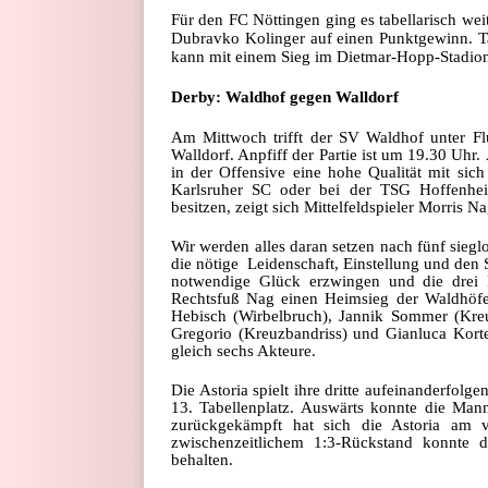
Für den FC Nöttingen ging es tabellarisch weit
Dubravko Kolinger auf einen Punktgewinn. Tabe
kann mit einem Sieg im Dietmar-Hopp-Stadion
Derby: Waldhof gegen Walldorf
Am Mittwoch trifft der SV Waldhof unter Fl
Walldorf. Anpfiff der Partie ist um 19.30 Uhr. 
in der Offensive eine hohe Qualität mit sich 
Karlsruher SC oder bei der TSG Hoffenhei
besitzen, zeigt sich Mittelfeldspieler Morris Na
Wir werden alles daran setzen nach fünf sieg
die nötige
Leidenschaft, Einstellung und den 
notwendige Glück erzwingen und die drei P
Rechtsfuß Nag einen Heimsieg der Waldhöfer 
Hebisch (Wirbelbruch), Jannik Sommer (Kre
Gregorio (Kreuzbandriss) und Gianluca Korte
gleich sechs Akteure.
Die Astoria spielt ihre dritte aufeinanderfolg
13. Tabellenplatz. Auswärts konnte die Man
zurückgekämpft hat sich die Astoria am ve
zwischenzeitlichem 1:3-Rückstand konnte 
behalten.