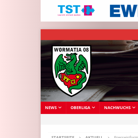
NEWS
OBERLIGA
NACHWUCHS
STARTSEITE
AKTUELL
Presseinform