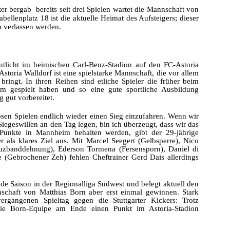
er bergab  bereits seit drei Spielen wartet die Mannschaft von
llenplatz 18 ist die aktuelle Heimat des Aufsteigers; dieser
 verlassen werden.
utlicht im heimischen Carl-Benz-Stadion auf den FC-Astoria
Astoria Walldorf ist eine spielstarke Mannschaft, die vor allem
bringt. In ihren Reihen sind etliche Spieler die früher beim
m gespielt haben und so eine gute sportliche Ausbildung
g gut vorbereitet.
losen Spielen endlich wieder einen Sieg einzufahren. Wenn wir
Siegeswillen an den Tag legen, bin ich überzeugt, dass wir das
unkte in Mannheim behalten werden, gibt der 29-jährige
als klares Ziel aus. Mit Marcel Seegert (Gelbsperre), Nico
uzbanddehnung), Ederson Tormena (Fersensporn), Daniel di
 (Gebrochener Zeh) fehlen Cheftrainer Gerd Dais allerdings
ende Saison in der Regionalliga Südwest und belegt aktuell den
nschaft von Matthias Born aber erst einmal gewinnen. Stark
rgangenen Spieltag gegen die Stuttgarter Kickers: Trotz
die Born-Equipe am Ende einen Punkt im Astoria-Stadion