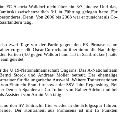
eim FC-Astoria Walldorf nicht über ein 3:3 hinaus: Und das,
aminski zwischenzeitlich 3:1 in Führung gelegen hatte. Für
 besonderes. Denn: Von 2006 bis 2008 war er zunächst als Co-
Saarländern tätig.
, also zwei Tage vor der Partie gegen den FK Pirmasens am
ainer vorgestellt: Oscar Corrochano übernimmt die Nachfolge
en Partien (4:0 gegen Walldorf und 1:3 in Saarbrücken) hatte
eam geleitet.
für die U 19-Nationalmannschaft Ungarns. Das A-Nationalteam
 Bernd Storck und Andreas Möller betreut. Der ehemalige
ttrainer für die ungarische Auswahl. Weitere Trainerstationen
von Eintracht Frankfurt sowie der SSV Jahn Regensburg. Bei
er Deutsch-Spanier als Co-Trainer von Rainer Adrion und bei
ls Assistent von Armin Veh tätig.
chano den SV Eintracht Trier wieder in die Erfolgsspur führen.
enende. Der Kontrahent aus Pirmasens ist mit 15 Punkten