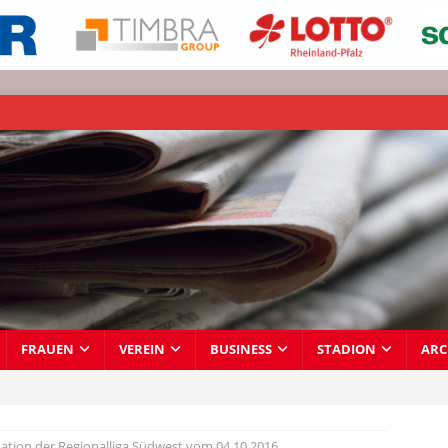
FRAUEN
VEREIN
BUSINESS
STADION
ARC
ation der Regionalliga Südwest vom 04.10.2016