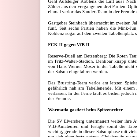
Geht Aufsteiger Koblenz die Luft aus? Nach
Zähler aus den vergangenen drei Partien. Opti
einmal verlor das Sander-Team in der Fremde (
Gastgeber Steinbach überrascht im zweiten Jah
fünf. Seit sechs Partien haben die Mink-Ju
Koblenz sogar auf den zweiten Tabellenplatz 
FCK II gegen VfB II
Reserve-Duell am Betzenberg: Die Roten Teufe
im Fritz-Walter-Stadion. Denkbar knapp unter
von Hans-Werner Moser in der Tabelle nicht we
der Saison eingefahren werden.
Das Brustring-Team verlor am letzten Spielt
gefährlich nah am Tabellenende. Mit einem 
verlassen. In der Ferne läuft es bisher jedoch
der Fremde.
Wormatia gastiert beim Spitzenreiter
Die SV Elversberg untermauert weiter ihre 
VfB-Amateuren und festigte somit die Tabel
wichtig, gerade in dieser Saisonphase mit vi
um sich oben festzusetzen. Gleichzeitig warn