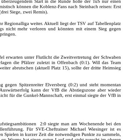
 überzeugendem Start in die Runde holte der TuS nur einen
mistisch können die Koblenz-Fans nach Steinbach reisen: Erst
drei Siege, zwei Remis).
r Regionalliga weiter. Aktuell liegt der TSV auf Tabellenplatz
ngs nicht mehr verloren und könnten mit einem Sieg gegen
springen.
l erwarten unter Flutlicht die Zweitvertretung der Schwaben
lagen die Pfälzer zuletzt in Offenbach (0:1). Will das Team
iter abrutschen (aktuell Platz 15), sollte der dritte Heimsieg
ag gegen Spitzenreiter Elversberg (0:2) und steht momentan
Auswärtserfolg kann der VfB die Abstiegszone aber wieder
 nicht für die Gunkel-Mannschaft, erst einmal siegte der VfB in
Aufstiegsambitionen  2:0 siegte man am Wochenende bei den
lenführung. Für SVE-Cheftrainer Michael Wiesinger ist es
elen Spielen in kurzer Zeit die notwendigen Punkte zu sammeln,
t er: Worms hat einen guten Lauf und steht zurecht im oberen