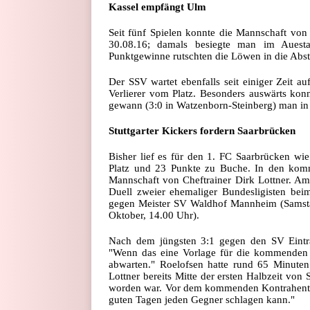
Kassel empfängt Ulm
Seit fünf Spielen konnte die Mannschaft von 
30.08.16; damals besiegte man im Auestad
Punktgewinne rutschten die Löwen in die Absti
Der SSV wartet ebenfalls seit einiger Zeit au
Verlierer vom Platz. Besonders auswärts kon
gewann (3:0 in Watzenborn-Steinberg) man in
Stuttgarter Kickers fordern Saarbrücken
Bisher lief es für den 1. FC Saarbrücken wie
Platz und 23 Punkte zu Buche. In den komm
Mannschaft von Cheftrainer Dirk Lottner. Am
Duell zweier ehemaliger Bundesligisten beim 
gegen Meister SV Waldhof Mannheim (Samstag
Oktober, 14.00 Uhr).
Nach dem jüngsten 3:1 gegen den SV Eintrac
"Wenn das eine Vorlage für die kommenden A
abwarten." Roelofsen hatte rund 65 Minuten
Lottner bereits Mitte der ersten Halbzeit von
worden war. Vor dem kommenden Kontrahenten a
guten Tagen jeden Gegner schlagen kann."