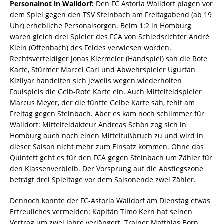
Personalnot in Walldorf:
Den FC Astoria Walldorf plagen vor
dem Spiel gegen den TSV Steinbach am Freitagabend (ab 19
Uhr) erhebliche Personalsorgen. Beim 1:2 in Homburg
waren gleich drei Spieler des FCA von Schiedsrichter André
Klein (Offenbach) des Feldes verwiesen worden.
Rechtsverteidiger Jonas Kiermeier (Handspiel) sah die Rote
Karte, Stürmer Marcel Carl und Abwehrspieler Ugurtan
Kizilyar handelten sich jeweils wegen wiederholten
Foulspiels die Gelb-Rote Karte ein. Auch Mittelfeldspieler
Marcus Meyer, der die fünfte Gelbe Karte sah, fehlt am
Freitag gegen Steinbach. Aber es kam noch schlimmer für
Walldorf: Mittelfeldakteur Andreas Schön zog sich in
Homburg auch noch einen Mittelfußbruch zu und wird in
dieser Saison nicht mehr zum Einsatz kommen. Ohne das
Quintett geht es für den FCA gegen Steinbach um Zähler für
den Klassenverbleib. Der Vorsprung auf die Abstiegszone
beträgt drei Spieltage vor dem Saisonende zwei Zähler.
Dennoch konnte der FC-Astoria Walldorf am Dienstag etwas
Erfreuliches vermelden: Kapitän Timo Kern hat seinen
Vertrag um zwei Jahre verlängert. Trainer Matthias Born