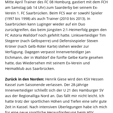
Mitte April Trainer des FC 08 Homburg, gastiert mit dem FCH
am Samstag (ab 14 Uhr) zum Saarderby bei seinem Ex-
Verein 1. FC Saarbrücken. Beim FCS war er sowohl Spieler
(1997 bis 1998) als auch Trainer (2010 bis 2013). In
Saarbrücken kann Luginger wieder auf ein Duo
zurückgreifen, das beim jüngsten 2:1-Heimerfolg gegen den
FC Astoria Walldorf noch gefehlt hatte. Linksverteidiger Tim
Stegerer (nach Gelbsperre) und Defensivspieler Steven
Kröner (nach Gelb-Roter Karte) stehen wieder zur
Verfügung. Dagegen verpasst Innenverteidiger Jan
Eichmann, der in Walldorf die fünfte Gelbe Karte gesehen
hatte, das Wiedersehen mit seinem Ex-Verein und
Heimatklub aus Saarbrücken.
Zurück in den Norden:
Henrik Giese wird den KSV Hessen
Kassel zum Saisonende verlassen. Der 28-jährige
Innenverteidiger schließt sich der U 21 des Hamburger SV
aus der Regionalliga Nord an. Das fällt mir nicht leicht. Ich
hatte trotz der sportlichen Höhen und Tiefen eine sehr gute
Zeit in Kassel. Nach intensiven Überlegungen habe ich mich
für eine neue sportliche Herausforderung beim HSV