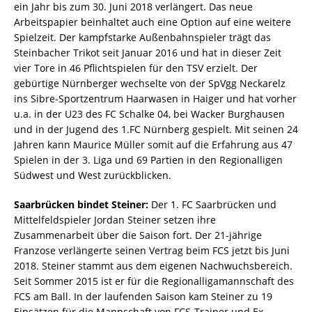
ein Jahr bis zum 30. Juni 2018 verlängert. Das neue
Arbeitspapier beinhaltet auch eine Option auf eine weitere
Spielzeit. Der kampfstarke Außenbahnspieler trägt das
Steinbacher Trikot seit Januar 2016 und hat in dieser Zeit
vier Tore in 46 Pflichtspielen für den TSV erzielt. Der
gebürtige Nürnberger wechselte von der SpVgg Neckarelz
ins Sibre-Sportzentrum Haarwasen in Haiger und hat vorher
u.a. in der U23 des FC Schalke 04, bei Wacker Burghausen
und in der Jugend des 1.FC Nürnberg gespielt. Mit seinen 24
Jahren kann Maurice Müller somit auf die Erfahrung aus 47
Spielen in der 3. Liga und 69 Partien in den Regionalligen
Südwest und West zurückblicken.
Saarbrücken bindet Steiner:
Der 1. FC Saarbrücken und
Mittelfeldspieler Jordan Steiner setzen ihre
Zusammenarbeit über die Saison fort. Der 21-jährige
Franzose verlängerte seinen Vertrag beim FCS jetzt bis Juni
2018. Steiner stammt aus dem eigenen Nachwuchsbereich.
Seit Sommer 2015 ist er für die Regionalligamannschaft des
FCS am Ball. In der laufenden Saison kam Steiner zu 19
Einsätzen für die Mannschaft von FCS-Trainer und Ex-