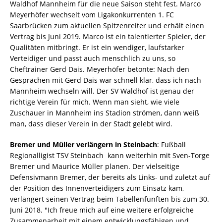
Waldhof Mannheim für die neue Saison steht fest. Marco
Meyerhöfer wechselt vom Ligakonkurrenten 1. FC
Saarbrücken zum aktuellen Spitzenreiter und erhält einen
Vertrag bis Juni 2019. Marco ist ein talentierter Spieler, der
Qualitäten mitbringt. Er ist ein wendiger, laufstarker
Verteidiger und passt auch menschlich zu uns, so
Cheftrainer Gerd Dais. Meyerhöfer betonte: Nach den
Gesprächen mit Gerd Dais war schnell klar, dass ich nach
Mannheim wechseln will. Der SV Waldhof ist genau der
richtige Verein für mich. Wenn man sieht, wie viele
Zuschauer in Mannheim ins Stadion strömen, dann weiß
man, dass dieser Verein in der Stadt gelebt wird.
Bremer und Müller verlängern in Steinbach
: Fußball
Regionalligist TSV Steinbach kann weiterhin mit Sven-Torge
Bremer und Maurice Müller planen. Der vielseitige
Defensivmann Bremer, der bereits als Links- und zuletzt auf
der Position des Innenverteidigers zum Einsatz kam,
verlängert seinen Vertrag beim Tabellenfünften bis zum 30.
Juni 2018. "Ich freue mich auf eine weitere erfolgreiche
Zusammenarbeit mit einem entwicklungsfähigen und