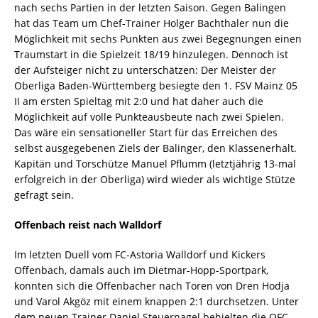
nach sechs Partien in der letzten Saison. Gegen Balingen
hat das Team um Chef-Trainer Holger Bachthaler nun die
Möglichkeit mit sechs Punkten aus zwei Begegnungen einen
Traumstart in die Spielzeit 18/19 hinzulegen. Dennoch ist
der Aufsteiger nicht zu unterschätzen: Der Meister der
Oberliga Baden-Württemberg besiegte den 1. FSV Mainz 05
II am ersten Spieltag mit 2:0 und hat daher auch die
Möglichkeit auf volle Punkteausbeute nach zwei Spielen.
Das wäre ein sensationeller Start für das Erreichen des
selbst ausgegebenen Ziels der Balinger, den Klassenerhalt.
Kapitän und Torschütze Manuel Pflumm (letztjährig 13-mal
erfolgreich in der Oberliga) wird wieder als wichtige Stütze
gefragt sein.
Offenbach reist nach Walldorf
Im letzten Duell vom FC-Astoria Walldorf und Kickers
Offenbach, damals auch im Dietmar-Hopp-Sportpark,
konnten sich die Offenbacher nach Toren von Dren Hodja
und Varol Akgöz mit einem knappen 2:1 durchsetzen. Unter
dem neuen Trainer Daniel Steuernagel behielten die OFC