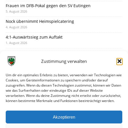
Frauen im DFB-Pokal gegen den SV Eutingen
5. August 2026
Nock übernimmt Heimspielcatering
4. August 2026
4:1-Auswärtssieg zum Auftakt
1. August 2026
Pokal: Wormatia muss zu Schott Mainz
31. Juli 2026
Zustimmung verwalten
Wormatia trauert um Jürgen Dinger
30. Juli 2026
Um dir ein optimales Erlebnis zu bieten, verwenden wir Technologien wie
Cookies, um Geräteinformationen zu speichern und/oder darauf
Deine Spielminute: 89+1
zuzugreifen. Wenn du diesen Technologien zustimmst, können wir Daten
28. Juli 2026
wie das Surfverhalten oder eindeutige IDs auf dieser Website
verarbeiten. Wenn du deine Zustimmung nicht erteilst oder zurückziehst,
Neuer Rückensponsor
können bestimmte Merkmale und Funktionen beeinträchtigt werden.
28. Juli 2026
Neue Podcast-Folge: So tickt Björn!
Akzeptieren
27. Juli 2026