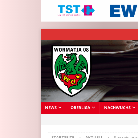
NEWS
OBERLIGA
NACHWUCHS
STARTSEITE
AKTUELL
Presseinform