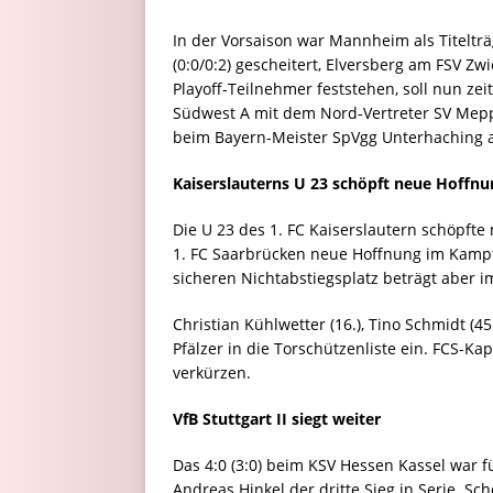
In der Vorsaison war Mannheim als Titelträ
(0:0/0:2) gescheitert, Elversberg am FSV Z
Playoff-Teilnehmer feststehen, soll nun ze
Südwest A mit dem Nord-Vertreter SV Mep
beim Bayern-Meister SpVgg Unterhaching 
Kaiserslauterns U 23 schöpft neue Hoffnu
Die U 23 des 1. FC Kaiserslautern schöpfte
1. FC Saarbrücken neue Hoffnung im Kamp
sicheren Nichtabstiegsplatz beträgt aber 
Christian Kühlwetter (16.), Tino Schmidt (4
Pfälzer in die Torschützenliste ein. FCS-Ka
verkürzen.
VfB Stuttgart II siegt weiter
Das 4:0 (3:0) beim KSV Hessen Kassel war f
Andreas Hinkel der dritte Sieg in Serie. Sc