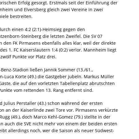
orischen Erfolg gesorgt. Erstmals seit der Einführung der
nheim und Elversberg gleich zwei Vereine in zwei
iele bestreiten.
durch einen 4:2 (2:1)-Heimsieg gegen den
zenborn-Steinberg die letzten Zweifel. Die SV 07
 den FK Pirmasens ebenfalls alles klar, weil der direkte
es 1. FC Kaiserslautern 1:4 (0:2) verlor. Mannheim liegt
zwölf Punkte vor Platz drei.
Benz-Stadion ließen Jannik Sommer (13./61.,
an-Luca Korte (49.) die Gastgeber jubeln. Markus Müller
 Gäste, die auf den vorletzten Tabellenplatz abrutschten
unkte vom rettenden 13. Rang entfernt sind.
nd Julius Perstaller (43.) schon während der ersten
n an der Kaiserlinde zwei Tore vor. Pirmasens verkürzte
ugg (49.), doch Marco Kehl-Gomez (79.) stellte in der
n auch die SVE nicht mehr von einem der beiden ersten
ibt allerdings noch, wer die Saison als neuer Südwest-