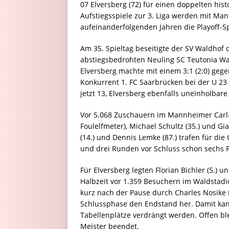
07 Elversberg (72) für einen doppelten hist
Aufstiegsspiele zur 3. Liga werden mit Man
aufeinanderfolgenden Jahren die Playoff-Sp
Am 35. Spieltag beseitigte der SV Waldhof 
abstiegsbedrohten Neuling SC Teutonia Wat
Elversberg machte mit einem 3:1 (2:0) gegen
Konkurrent 1. FC Saarbrücken bei der U 23 d
jetzt 13, Elversberg ebenfalls uneinholbare 
Vor 5.068 Zuschauern im Mannheimer Carl-
Foulelfmeter), Michael Schultz (35.) und Gi
(14.) und Dennis Lemke (87.) trafen für die
und drei Runden vor Schluss schon sechs P
Für Elversberg legten Florian Bichler (5.) u
Halbzeit vor 1.359 Besuchern im Waldstadio
kurz nach der Pause durch Charles Nosike R
Schlussphase den Endstand her. Damit kan
Tabellenplätze verdrängt werden. Offen ble
Meister beendet.