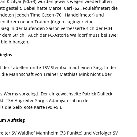
rtan Kizilyar (90.+3) wurden jeweils wegen wiederholten
z gestellt. Dabei hatte Marcel Carl (62., Foulelfmeter) die
ndeten jedoch Timo Cecen (70., Handelfmeter) und
rten ihrem neuen Trainer Jürgen Luginger eine
Sieg in der laufenden Saison verbesserte sich der FCH
r dem Strich. Auch der FC-Astoria Walldorf muss bei zwei
rbleib bangen.
ieglos
 der Tabellenfünfte TSV Steinbach auf einen Sieg. In der
die Mannschaft von Trainer Matthias Mink nicht über
aus Worms vorgelegt. Der eingewechselte Patrick Dulleck
kt. TSV-Angreifer Sargis Adamyan sah in der
 die Gelb-Rote Karte (90.+5.).
um Aufstieg
reiter SV Waldhof Mannheim (73 Punkte) und Verfolger SV