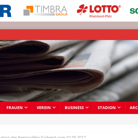
FRAUEN
VEREIN
BUSINESS
STADION
ARC
ation der Regionalliga Südwest vom 02.05.2017