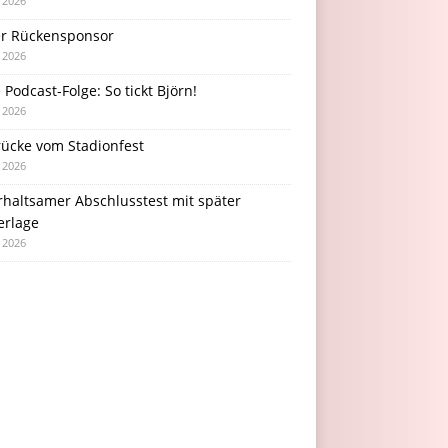
i 2026
r Rückensponsor
i 2026
Podcast-Folge: So tickt Björn!
i 2026
rücke vom Stadionfest
i 2026
rhaltsamer Abschlusstest mit später
erlage
i 2026