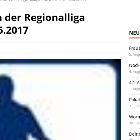
 der Regionalliga
5.2017
NEU
Frau
5. Aug
Nock
4. Aug
4:1-
1. Aug
Poka
31. Jul
Worm
30. Jul
Dein