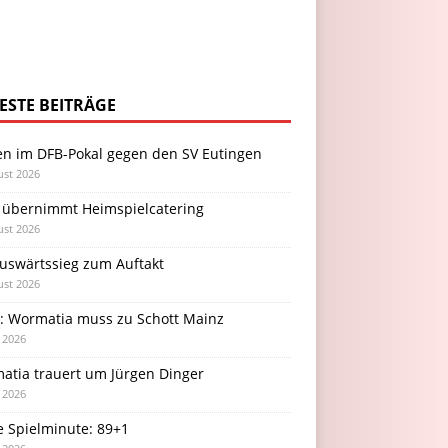
ESTE BEITRÄGE
en im DFB-Pokal gegen den SV Eutingen
ust 2026
 übernimmt Heimspielcatering
ust 2026
Auswärtssieg zum Auftakt
ust 2026
l: Wormatia muss zu Schott Mainz
i 2026
atia trauert um Jürgen Dinger
i 2026
e Spielminute: 89+1