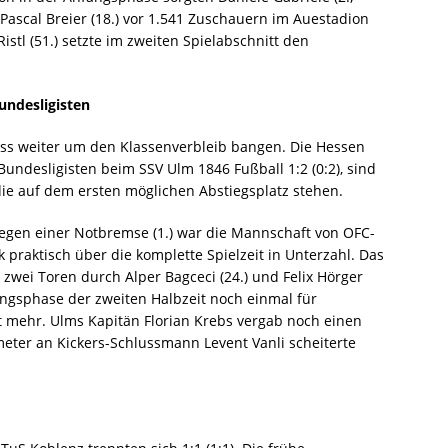
d Pascal Breier (18.) vor 1.541 Zuschauern im Auestadion
Ristl (51.) setzte im zweiten Spielabschnitt den
undesligisten
uss weiter um den Klassenverbleib bangen. Die Hessen
undesligisten beim SSV Ulm 1846 Fußball 1:2 (0:2), sind
ie auf dem ersten möglichen Abstiegsplatz stehen.
egen einer Notbremse (1.) war die Mannschaft von OFC-
 praktisch über die komplette Spielzeit in Unterzahl. Das
zwei Toren durch Alper Bagceci (24.) und Felix Hörger
fangsphase der zweiten Halbzeit noch einmal für
t mehr. Ulms Kapitän Florian Krebs vergab noch einen
fmeter an Kickers-Schlussmann Levent Vanli scheiterte