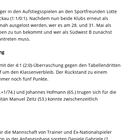
ger in den Aufstiegsspielen an den Sportfreunden Lotte
wickau (1:1/0:1). Nachdem nun beide Klubs erneut als
itnah ausgelost werden, wer es am 28. und 31. Mai als
pen zu tun bekommt und wer als Südwest B zunächst
antreten muss.
ng
 mit der 4:1 (2:0)-Überraschung gegen den Tabellendritten
f um den Klassenverbleib. Der Rückstand zu einem
immer noch fünf Punkte.
5.+1/74.) und Johannes Hofmann (65.) trugen sich für die
pitän Manuel Zeitz (53.) konnte zwischenzeitlich
ür die Mannschaft von Trainer und Ex-Nationalspieler
hon in der Anfangsphase sorgten Daniele Gabriele (2.,