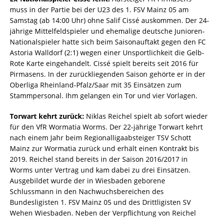
muss in der Partie bei der U23 des 1. FSV Mainz 05 am
Samstag (ab 14:00 Uhr) ohne Salif Cissé auskommen. Der 24-
jährige Mittelfeldspieler und ehemalige deutsche Junioren-
Nationalspieler hatte sich beim Saisonauftakt gegen den FC
Astoria Walldorf (2:1) wegen einer Unsportlichkeit die Gelb-
Rote Karte eingehandelt. Cissé spielt bereits seit 2016 für
Pirmasens. In der zurückliegenden Saison gehörte er in der
Oberliga Rheinland-Pfalz/Saar mit 35 Einsätzen zum
Stammpersonal. Ihm gelangen ein Tor und vier Vorlagen.
Torwart kehrt zurück:
Niklas Reichel spielt ab sofort wieder
für den VfR Wormatia Worms. Der 22-jährige Torwart kehrt
nach einem Jahr beim Regionalligaabsteiger TSV Schott
Mainz zur Wormatia zurück und erhält einen Kontrakt bis
2019. Reichel stand bereits in der Saison 2016/2017 in
Worms unter Vertrag und kam dabei zu drei Einsätzen.
Ausgebildet wurde der in Wiesbaden geborene
Schlussmann in den Nachwuchsbereichen des
Bundesligisten 1. FSV Mainz 05 und des Drittligisten SV
Wehen Wiesbaden. Neben der Verpflichtung von Reichel