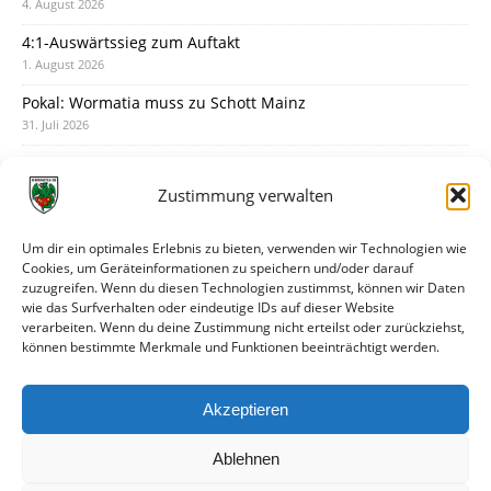
4. August 2026
4:1-Auswärtssieg zum Auftakt
1. August 2026
Pokal: Wormatia muss zu Schott Mainz
31. Juli 2026
Wormatia trauert um Jürgen Dinger
30. Juli 2026
Zustimmung verwalten
Deine Spielminute: 89+1
28. Juli 2026
Um dir ein optimales Erlebnis zu bieten, verwenden wir Technologien wie
Cookies, um Geräteinformationen zu speichern und/oder darauf
Neuer Rückensponsor
zuzugreifen. Wenn du diesen Technologien zustimmst, können wir Daten
28. Juli 2026
wie das Surfverhalten oder eindeutige IDs auf dieser Website
verarbeiten. Wenn du deine Zustimmung nicht erteilst oder zurückziehst,
Neue Podcast-Folge: So tickt Björn!
können bestimmte Merkmale und Funktionen beeinträchtigt werden.
27. Juli 2026
Eindrücke vom Stadionfest
Akzeptieren
27. Juli 2026
Ablehnen