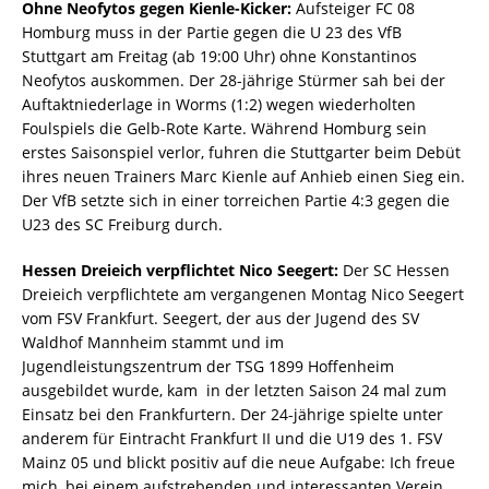
Ohne Neofytos gegen Kienle-Kicker:
Aufsteiger FC 08
Homburg muss in der Partie gegen die U 23 des VfB
Stuttgart am Freitag (ab 19:00 Uhr) ohne Konstantinos
Neofytos auskommen. Der 28-jährige Stürmer sah bei der
Auftaktniederlage in Worms (1:2) wegen wiederholten
Foulspiels die Gelb-Rote Karte. Während Homburg sein
erstes Saisonspiel verlor, fuhren die Stuttgarter beim Debüt
ihres neuen Trainers Marc Kienle auf Anhieb einen Sieg ein.
Der VfB setzte sich in einer torreichen Partie 4:3 gegen die
U23 des SC Freiburg durch.
Hessen Dreieich verpflichtet Nico Seegert:
Der SC Hessen
Dreieich verpflichtete am vergangenen Montag Nico Seegert
vom FSV Frankfurt. Seegert, der aus der Jugend des SV
Waldhof Mannheim stammt und im
Jugendleistungszentrum der TSG 1899 Hoffenheim
ausgebildet wurde, kam in der letzten Saison 24 mal zum
Einsatz bei den Frankfurtern. Der 24-jährige spielte unter
anderem für Eintracht Frankfurt II und die U19 des 1. FSV
Mainz 05 und blickt positiv auf die neue Aufgabe: Ich freue
mich, bei einem aufstrebenden und interessanten Verein