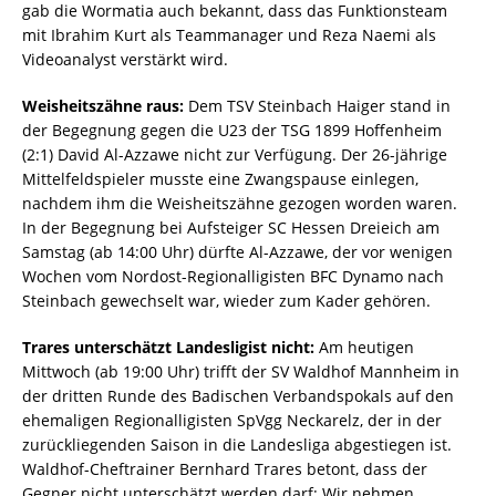
gab die Wormatia auch bekannt, dass das Funktionsteam
mit Ibrahim Kurt als Teammanager und Reza Naemi als
Videoanalyst verstärkt wird.
Weisheitszähne raus:
Dem TSV Steinbach Haiger stand in
der Begegnung gegen die U23 der TSG 1899 Hoffenheim
(2:1) David Al-Azzawe nicht zur Verfügung. Der 26-jährige
Mittelfeldspieler musste eine Zwangspause einlegen,
nachdem ihm die Weisheitszähne gezogen worden waren.
In der Begegnung bei Aufsteiger SC Hessen Dreieich am
Samstag (ab 14:00 Uhr) dürfte Al-Azzawe, der vor wenigen
Wochen vom Nordost-Regionalligisten BFC Dynamo nach
Steinbach gewechselt war, wieder zum Kader gehören.
Trares unterschätzt Landesligist nicht:
Am heutigen
Mittwoch (ab 19:00 Uhr) trifft der SV Waldhof Mannheim in
der dritten Runde des Badischen Verbandspokals auf den
ehemaligen Regionalligisten SpVgg Neckarelz, der in der
zurückliegenden Saison in die Landesliga abgestiegen ist.
Waldhof-Cheftrainer Bernhard Trares betont, dass der
Gegner nicht unterschätzt werden darf: Wir nehmen