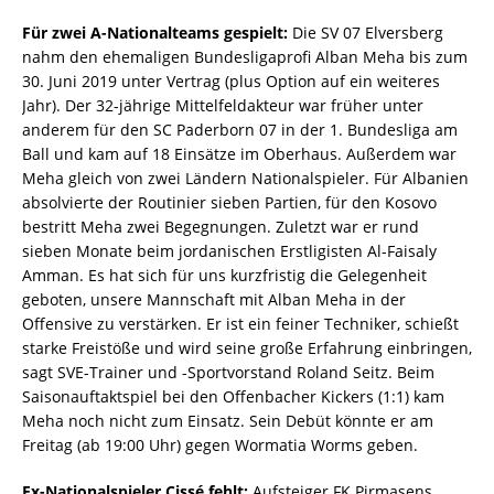
Für zwei A-Nationalteams gespielt:
Die SV 07 Elversberg
nahm den ehemaligen Bundesligaprofi Alban Meha bis zum
30. Juni 2019 unter Vertrag (plus Option auf ein weiteres
Jahr). Der 32-jährige Mittelfeldakteur war früher unter
anderem für den SC Paderborn 07 in der 1. Bundesliga am
Ball und kam auf 18 Einsätze im Oberhaus. Außerdem war
Meha gleich von zwei Ländern Nationalspieler. Für Albanien
absolvierte der Routinier sieben Partien, für den Kosovo
bestritt Meha zwei Begegnungen. Zuletzt war er rund
sieben Monate beim jordanischen Erstligisten Al-Faisaly
Amman. Es hat sich für uns kurzfristig die Gelegenheit
geboten, unsere Mannschaft mit Alban Meha in der
Offensive zu verstärken. Er ist ein feiner Techniker, schießt
starke Freistöße und wird seine große Erfahrung einbringen,
sagt SVE-Trainer und -Sportvorstand Roland Seitz. Beim
Saisonauftaktspiel bei den Offenbacher Kickers (1:1) kam
Meha noch nicht zum Einsatz. Sein Debüt könnte er am
Freitag (ab 19:00 Uhr) gegen Wormatia Worms geben.
Ex-Nationalspieler Cissé fehlt:
Aufsteiger FK Pirmasens