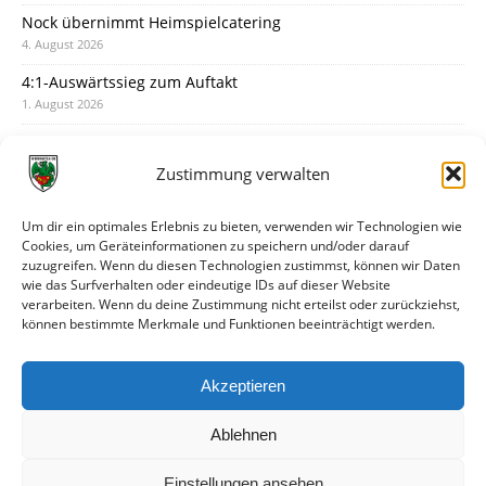
Nock übernimmt Heimspielcatering
4. August 2026
4:1-Auswärtssieg zum Auftakt
1. August 2026
Pokal: Wormatia muss zu Schott Mainz
31. Juli 2026
Zustimmung verwalten
Wormatia trauert um Jürgen Dinger
30. Juli 2026
Um dir ein optimales Erlebnis zu bieten, verwenden wir Technologien wie
Cookies, um Geräteinformationen zu speichern und/oder darauf
Deine Spielminute: 89+1
zuzugreifen. Wenn du diesen Technologien zustimmst, können wir Daten
28. Juli 2026
wie das Surfverhalten oder eindeutige IDs auf dieser Website
verarbeiten. Wenn du deine Zustimmung nicht erteilst oder zurückziehst,
Neuer Rückensponsor
können bestimmte Merkmale und Funktionen beeinträchtigt werden.
28. Juli 2026
Neue Podcast-Folge: So tickt Björn!
Akzeptieren
27. Juli 2026
Ablehnen
Einstellungen ansehen