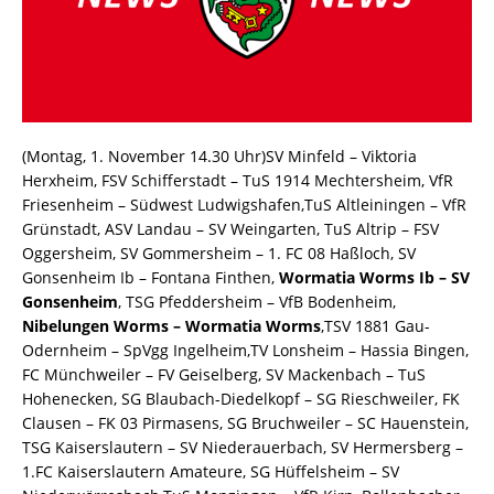
(Montag, 1. November 14.30 Uhr)SV Minfeld – Viktoria
Herxheim, FSV Schifferstadt – TuS 1914 Mechtersheim, VfR
Friesenheim – Südwest Ludwigshafen,TuS Altleiningen – VfR
Grünstadt, ASV Landau – SV Weingarten, TuS Altrip – FSV
Oggersheim, SV Gommersheim – 1. FC 08 Haßloch, SV
Gonsenheim Ib – Fontana Finthen,
Wormatia Worms Ib – SV
Gonsenheim
, TSG Pfeddersheim – VfB Bodenheim,
Nibelungen Worms – Wormatia Worms
,TSV 1881 Gau-
Odernheim – SpVgg Ingelheim,TV Lonsheim – Hassia Bingen,
FC Münchweiler – FV Geiselberg, SV Mackenbach – TuS
Hohenecken, SG Blaubach-Diedelkopf – SG Rieschweiler, FK
Clausen – FK 03 Pirmasens, SG Bruchweiler – SC Hauenstein,
TSG Kaiserslautern – SV Niederauerbach, SV Hermersberg –
1.FC Kaiserslautern Amateure, SG Hüffelsheim – SV