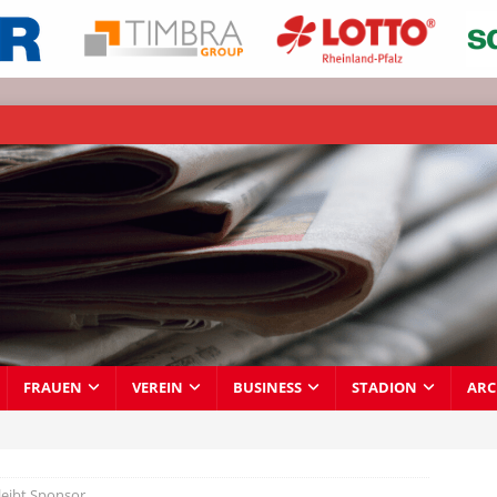
FRAUEN
VEREIN
BUSINESS
STADION
ARC
leibt Sponsor