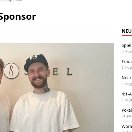
 Sponsor
NEU
Spiel
6. Aug
Frau
5. Aug
Nock
4. Aug
4:1-
1. Aug
Poka
31. Jul
Worm