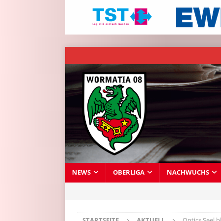
NEWS
OBERLIGA
NACHWUCHS
STARTSEITE
AKTUELL
Optics Seel b