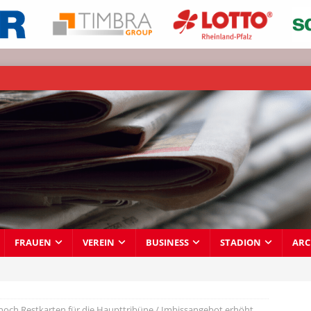
FRAUEN
VEREIN
BUSINESS
STADION
ARC
noch Restkarten für die Haupttribüne / Imbissangebot erhöht