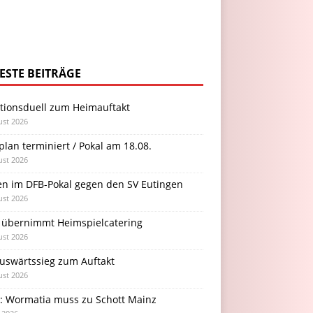
ESTE BEITRÄGE
itionsduell zum Heimauftakt
ust 2026
plan terminiert / Pokal am 18.08.
ust 2026
en im DFB-Pokal gegen den SV Eutingen
ust 2026
 übernimmt Heimspielcatering
ust 2026
Auswärtssieg zum Auftakt
ust 2026
l: Wormatia muss zu Schott Mainz