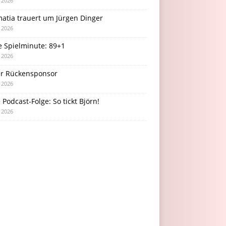
i 2026
atia trauert um Jürgen Dinger
i 2026
e Spielminute: 89+1
i 2026
r Rückensponsor
i 2026
Podcast-Folge: So tickt Björn!
i 2026