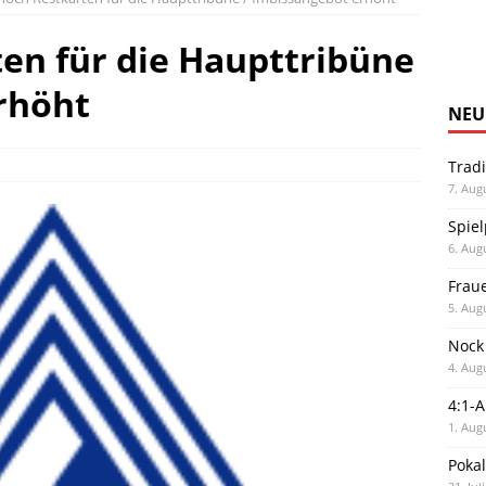
en für die Haupttribüne
rhöht
NEU
Trad
7. Aug
Spiel
6. Aug
Frau
5. Aug
Nock
4. Aug
4:1-
1. Aug
Poka