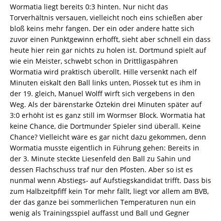
Wormatia liegt bereits 0:3 hinten. Nur nicht das
Torverhältnis versauen, vielleicht noch eins schießen aber
bloß keins mehr fangen. Der ein oder andere hatte sich
zuvor einen Punktgewinn erhofft, sieht aber schnell ein dass
heute hier rein gar nichts zu holen ist. Dortmund spielt auf
wie ein Meister, schwebt schon in Drittligaspähren 
Wormatia wird praktisch überollt. Hille versenkt nach elf
Minuten eiskalt den Ball links unten, Piossek tut es ihm in
der 19. gleich, Manuel Wolff wirft sich vergebens in den
Weg. Als der bärenstarke Öztekin drei Minuten später auf
3:0 erhöht ist es ganz still im Wormser Block. Wormatia hat
keine Chance, die Dortmunder Spieler sind überall. Keine
Chance? Vielleicht wäre es gar nicht dazu gekommen, denn
Wormatia musste eigentlich in Führung gehen: Bereits in
der 3. Minute steckte Liesenfeld den Ball zu Sahin und
dessen Flachschuss traf nur den Pfosten. Aber so ist es
nunmal wenn Abstiegs- auf Aufstiegskandidat trifft. Dass bis
zum Halbzeitpfiff kein Tor mehr fällt, liegt vor allem am BVB,
der das ganze bei sommerlichen Temperaturen nun ein
wenig als Trainingsspiel auffasst und Ball und Gegner