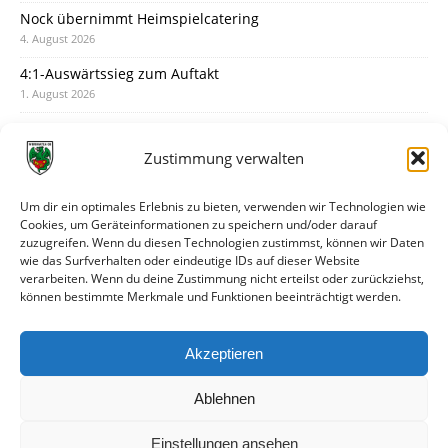
Nock übernimmt Heimspielcatering
4. August 2026
4:1-Auswärtssieg zum Auftakt
1. August 2026
Pokal: Wormatia muss zu Schott Mainz
31. Juli 2026
Zustimmung verwalten
Wormatia trauert um Jürgen Dinger
30. Juli 2026
Um dir ein optimales Erlebnis zu bieten, verwenden wir Technologien wie
Cookies, um Geräteinformationen zu speichern und/oder darauf
Deine Spielminute: 89+1
zuzugreifen. Wenn du diesen Technologien zustimmst, können wir Daten
28. Juli 2026
wie das Surfverhalten oder eindeutige IDs auf dieser Website
verarbeiten. Wenn du deine Zustimmung nicht erteilst oder zurückziehst,
Neuer Rückensponsor
können bestimmte Merkmale und Funktionen beeinträchtigt werden.
28. Juli 2026
Neue Podcast-Folge: So tickt Björn!
Akzeptieren
27. Juli 2026
Ablehnen
Einstellungen ansehen