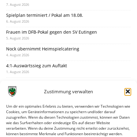
7. August 2026
Spielplan terminiert / Pokal am 18.08.
6. August 2026
Frauen im DFB-Pokal gegen den SV Eutingen
5. August 2026
Nock übernimmt Heimspielcatering
4. August 2026
4:1-Auswärtssieg zum Auftakt
1. August 2026
Pokal: Wormatia muss zu Schott Mainz
31. Juli 2026
Zustimmung verwalten
Wormatia trauert um Jürgen Dinger
30. Juli 2026
Um dir ein optimales Erlebnis zu bieten, verwenden wir Technologien wie
Cookies, um Geräteinformationen zu speichern und/oder darauf
Deine Spielminute: 89+1
zuzugreifen. Wenn du diesen Technologien zustimmst, können wir Daten
28. Juli 2026
wie das Surfverhalten oder eindeutige IDs auf dieser Website
verarbeiten. Wenn du deine Zustimmung nicht erteilst oder zurückziehst,
Neuer Rückensponsor
können bestimmte Merkmale und Funktionen beeinträchtigt werden.