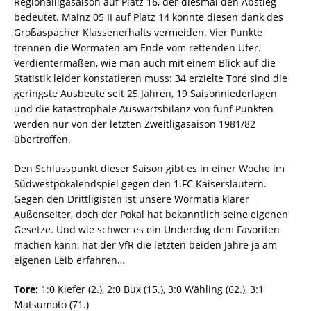
Regionalligasaison auf Platz 16, der diesmal den Abstieg
bedeutet. Mainz 05 II auf Platz 14 konnte diesen dank des
Großaspacher Klassenerhalts vermeiden. Vier Punkte
trennen die Wormaten am Ende vom rettenden Ufer.
Verdientermaßen, wie man auch mit einem Blick auf die
Statistik leider konstatieren muss: 34 erzielte Tore sind die
geringste Ausbeute seit 25 Jahren, 19 Saisonniederlagen
und die katastrophale Auswärtsbilanz von fünf Punkten
werden nur von der letzten Zweitligasaison 1981/82
übertroffen.
Den Schlusspunkt dieser Saison gibt es in einer Woche im
Südwestpokalendspiel gegen den 1.FC Kaiserslautern.
Gegen den Drittligisten ist unsere Wormatia klarer
Außenseiter, doch der Pokal hat bekanntlich seine eigenen
Gesetze. Und wie schwer es ein Underdog dem Favoriten
machen kann, hat der VfR die letzten beiden Jahre ja am
eigenen Leib erfahren…
Tore:
1:0 Kiefer (2.), 2:0 Bux (15.), 3:0 Wähling (62.), 3:1
Matsumoto (71.)