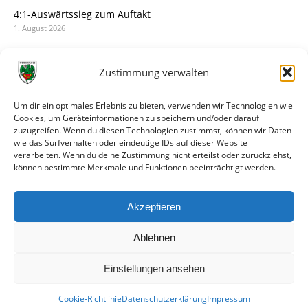
4:1-Auswärtssieg zum Auftakt
1. August 2026
Pokal: Wormatia muss zu Schott Mainz
31. Juli 2026
Zustimmung verwalten
Wormatia trauert um Jürgen Dinger
30. Juli 2026
Um dir ein optimales Erlebnis zu bieten, verwenden wir Technologien wie
Cookies, um Geräteinformationen zu speichern und/oder darauf
Deine Spielminute: 89+1
zuzugreifen. Wenn du diesen Technologien zustimmst, können wir Daten
28. Juli 2026
wie das Surfverhalten oder eindeutige IDs auf dieser Website
verarbeiten. Wenn du deine Zustimmung nicht erteilst oder zurückziehst,
Neuer Rückensponsor
können bestimmte Merkmale und Funktionen beeinträchtigt werden.
28. Juli 2026
Neue Podcast-Folge: So tickt Björn!
Akzeptieren
27. Juli 2026
Ablehnen
Einstellungen ansehen
Cookie-Richtlinie
Datenschutzerklärung
Impressum
© VfR Wormatia Worms