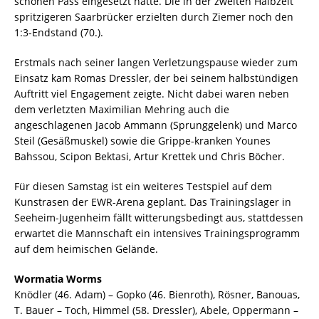
schönen Pass eingesetzt hatte. Die in der zweiten Halbzeit
spritzigeren Saarbrücker erzielten durch Ziemer noch den
1:3-Endstand (70.).
Erstmals nach seiner langen Verletzungspause wieder zum
Einsatz kam Romas Dressler, der bei seinem halbstündigen
Auftritt viel Engagement zeigte. Nicht dabei waren neben
dem verletzten Maximilian Mehring auch die
angeschlagenen Jacob Ammann (Sprunggelenk) und Marco
Steil (Gesäßmuskel) sowie die Grippe-kranken Younes
Bahssou, Scipon Bektasi, Artur Krettek und Chris Böcher.
Für diesen Samstag ist ein weiteres Testspiel auf dem
Kunstrasen der EWR-Arena geplant. Das Trainingslager in
Seeheim-Jugenheim fällt witterungsbedingt aus, stattdessen
erwartet die Mannschaft ein intensives Trainingsprogramm
auf dem heimischen Gelände.
Wormatia Worms
Knödler (46. Adam) – Gopko (46. Bienroth), Rösner, Banouas,
T. Bauer – Toch, Himmel (58. Dressler), Abele, Oppermann –