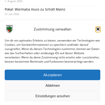
1. August 2026
Pokal: Wormatia muss zu Schott Mainz
31. Juli 2026
Wormatia trauert um Jürgen Dinger
30. Juli 2026
Zustimmung verwalten
Deine Spielminute: 89+1
28. Juli 2026
Um dir ein optimales Erlebnis zu bieten, verwenden wir Technologien wie
Cookies, um Geräteinformationen zu speichern und/oder darauf
Neuer Rückensponsor
zuzugreifen. Wenn du diesen Technologien zustimmst, können wir Daten
28. Juli 2026
wie das Surfverhalten oder eindeutige IDs auf dieser Website
verarbeiten. Wenn du deine Zustimmung nicht erteilst oder zurückziehst,
Neue Podcast-Folge: So tickt Björn!
können bestimmte Merkmale und Funktionen beeinträchtigt werden.
27. Juli 2026
Eindrücke vom Stadionfest
Akzeptieren
27. Juli 2026
Ablehnen
Einstellungen ansehen