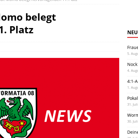
Momo belegt
. Platz
NEU
Frau
5. Aug
Nock
4. Aug
4:1-
1. Aug
Poka
31. Jul
Worm
30. Jul
Dein