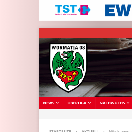
NEWS
OBERLIGA
NACHWUCHS
STARTSEITE
AKTUELL
Nibelungenla