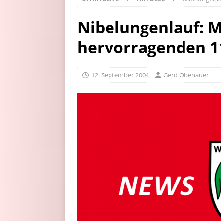
Nibelungenlauf: 
hervorragenden 11
12. September 2004
Gerd Obenauer