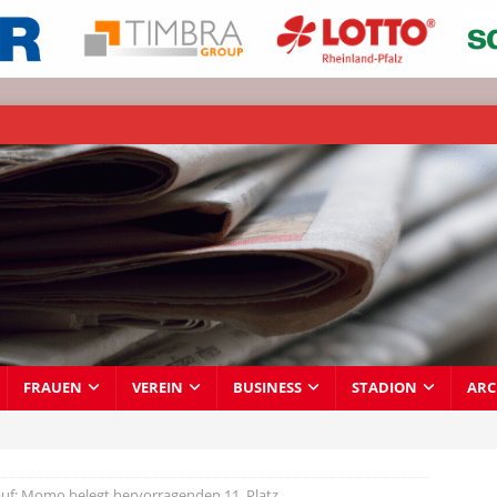
FRAUEN
VEREIN
BUSINESS
STADION
ARC
uf: Momo belegt hervorragenden 11. Platz