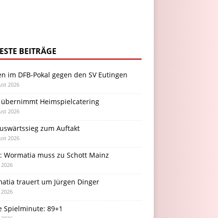
ESTE BEITRÄGE
en im DFB-Pokal gegen den SV Eutingen
ust 2026
 übernimmt Heimspielcatering
ust 2026
Auswärtssieg zum Auftakt
ust 2026
l: Wormatia muss zu Schott Mainz
i 2026
atia trauert um Jürgen Dinger
i 2026
e Spielminute: 89+1