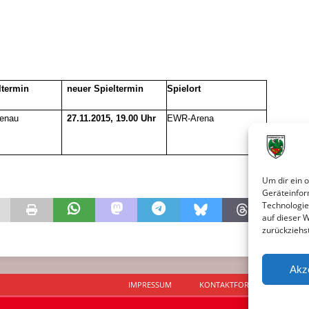
ltermin
neuer Spieltermin
Spielort
genau
27.11.2015, 19.00 Uhr
EWR-Arena
Um dir ein 
Geräteinfor
Technologie
auf dieser 
zurückziehs
Akz
IMPRESSUM
KONTAKTFORMULAR
D