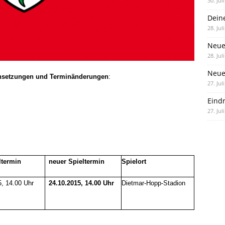
30. Jul
Dein
28. Jul
Neue
28. Jul
Neue 
nsetzungen und Terminänderungen
:
27. Jul
Eind
27. Jul
ltermin
neuer Spieltermin
Spielort
5, 14.00 Uhr
24.10.2015, 14.00 Uhr
Dietmar-Hopp-Stadion