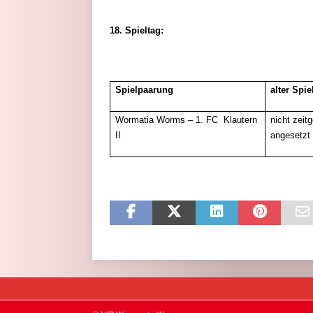
18. Spieltag:
Spielpaarung
alter Spie
Wormatia Worms – 1. FC Klautern
nicht zeit
II
angesetzt