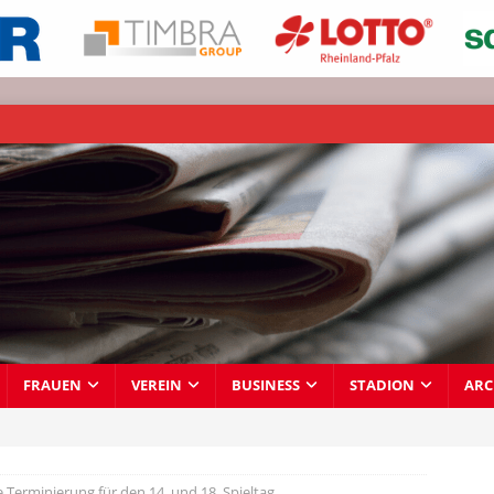
FRAUEN
VEREIN
BUSINESS
STADION
ARC
 Terminierung für den 14. und 18. Spieltag