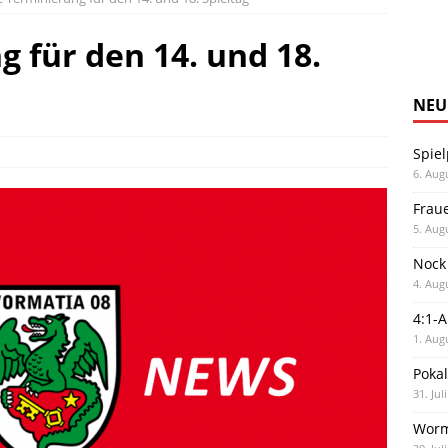
 für den 14. und 18.
NEU
Spiel
6. Aug
Frau
5. Aug
Nock
4. Aug
4:1-
1. Aug
Poka
31. Jul
Worm