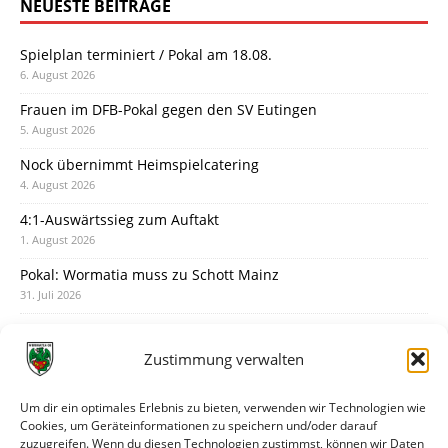
NEUESTE BEITRÄGE
Spielplan terminiert / Pokal am 18.08.
6. August 2026
Frauen im DFB-Pokal gegen den SV Eutingen
5. August 2026
Nock übernimmt Heimspielcatering
4. August 2026
4:1-Auswärtssieg zum Auftakt
1. August 2026
Pokal: Wormatia muss zu Schott Mainz
31. Juli 2026
Wormatia trauert um Jürgen Dinger
30. Juli 2026
Zustimmung verwalten
Deine Spielminute: 89+1
28. Juli 2026
Um dir ein optimales Erlebnis zu bieten, verwenden wir Technologien wie
Cookies, um Geräteinformationen zu speichern und/oder darauf
Neuer Rückensponsor
zuzugreifen. Wenn du diesen Technologien zustimmst, können wir Daten