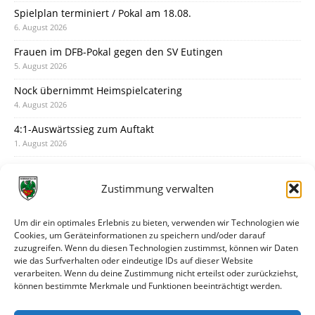
Spielplan terminiert / Pokal am 18.08.
6. August 2026
Frauen im DFB-Pokal gegen den SV Eutingen
5. August 2026
Nock übernimmt Heimspielcatering
4. August 2026
4:1-Auswärtssieg zum Auftakt
1. August 2026
Pokal: Wormatia muss zu Schott Mainz
31. Juli 2026
Zustimmung verwalten
Wormatia trauert um Jürgen Dinger
30. Juli 2026
Um dir ein optimales Erlebnis zu bieten, verwenden wir Technologien wie
Cookies, um Geräteinformationen zu speichern und/oder darauf
Deine Spielminute: 89+1
zuzugreifen. Wenn du diesen Technologien zustimmst, können wir Daten
28. Juli 2026
wie das Surfverhalten oder eindeutige IDs auf dieser Website
verarbeiten. Wenn du deine Zustimmung nicht erteilst oder zurückziehst,
Neuer Rückensponsor
können bestimmte Merkmale und Funktionen beeinträchtigt werden.
28. Juli 2026