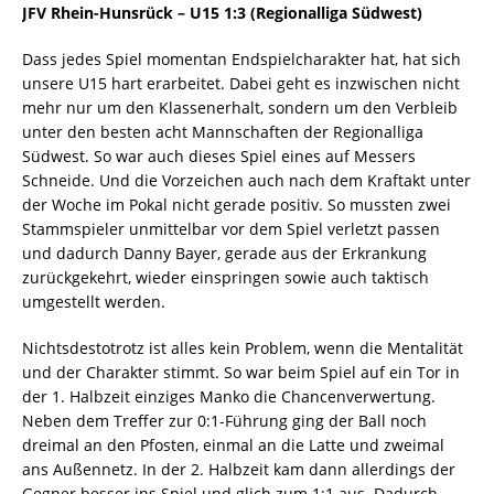
JFV Rhein-Hunsrück – U15 1:3
(Regionalliga Südwest)
Dass jedes Spiel momentan Endspielcharakter hat, hat sich
unsere U15 hart erarbeitet. Dabei geht es inzwischen nicht
mehr nur um den Klassenerhalt, sondern um den Verbleib
unter den besten acht Mannschaften der Regionalliga
Südwest. So war auch dieses Spiel eines auf Messers
Schneide. Und die Vorzeichen auch nach dem Kraftakt unter
der Woche im Pokal nicht gerade positiv. So mussten zwei
Stammspieler unmittelbar vor dem Spiel verletzt passen
und dadurch Danny Bayer, gerade aus der Erkrankung
zurückgekehrt, wieder einspringen sowie auch taktisch
umgestellt werden.
Nichtsdestotrotz ist alles kein Problem, wenn die Mentalität
und der Charakter stimmt. So war beim Spiel auf ein Tor in
der 1. Halbzeit einziges Manko die Chancenverwertung.
Neben dem Treffer zur 0:1-Führung ging der Ball noch
dreimal an den Pfosten, einmal an die Latte und zweimal
ans Außennetz. In der 2. Halbzeit kam dann allerdings der
Gegner besser ins Spiel und glich zum 1:1 aus. Dadurch