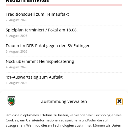
NEUESTE BEITRÄGE
Traditionsduell zum Heimauftakt
7. August 2026
Spielplan terminiert / Pokal am 18.08.
6. August 2026
Frauen im DFB-Pokal gegen den SV Eutingen
5. August 2026
Nock übernimmt Heimspielcatering
4. August 2026
4:1-Auswärtssieg zum Auftakt
1. August 2026
Pokal: Wormatia muss zu Schott Mainz
31. Juli 2026
Zustimmung verwalten
Wormatia trauert um Jürgen Dinger
30. Juli 2026
Um dir ein optimales Erlebnis zu bieten, verwenden wir Technologien wie
Cookies, um Geräteinformationen zu speichern und/oder darauf
Deine Spielminute: 89+1
zuzugreifen. Wenn du diesen Technologien zustimmst, können wir Daten