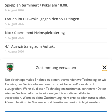
Spielplan terminiert / Pokal am 18.08.
6. August 2026
Frauen im DFB-Pokal gegen den SV Eutingen
5. August 2026
Nock übernimmt Heimspielcatering
4. August 2026
4:1-Auswärtssieg zum Auftakt
1. August 2026
Pokal: Wormatia muss zu Schott Mainz
31. Juli 2026
Zustimmung verwalten
Wormatia trauert um Jürgen Dinger
30. Juli 2026
Um dir ein optimales Erlebnis zu bieten, verwenden wir Technologien wie
Cookies, um Geräteinformationen zu speichern und/oder darauf
Deine Spielminute: 89+1
zuzugreifen. Wenn du diesen Technologien zustimmst, können wir Daten
28. Juli 2026
wie das Surfverhalten oder eindeutige IDs auf dieser Website
verarbeiten. Wenn du deine Zustimmung nicht erteilst oder zurückziehst,
Neuer Rückensponsor
können bestimmte Merkmale und Funktionen beeinträchtigt werden.
28. Juli 2026