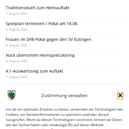
Traditionsduell zum Heimauftakt
7. August 2026
Spielplan terminiert / Pokal am 18.08.
6. August 2026
Frauen im DFB-Pokal gegen den SV Eutingen
5. August 2026
Nock übernimmt Heimspielcatering
4. August 2026
4:1-Auswärtssieg zum Auftakt
1. August 2026
Pokal: Wormatia muss zu Schott Mainz
31. Juli 2026
Zustimmung verwalten
Wormatia trauert um Jürgen Dinger
30. Juli 2026
Um dir ein optimales Erlebnis zu bieten, verwenden wir Technologien wie
Cookies, um Geräteinformationen zu speichern und/oder darauf
Deine Spielminute: 89+1
zuzugreifen. Wenn du diesen Technologien zustimmst, können wir Daten
28. Juli 2026
wie das Surfverhalten oder eindeutige IDs auf dieser Website