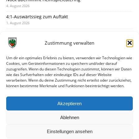
4. August 2026
4:1-Auswärtssieg zum Auftakt
1. August 2026
Pokal: Wormatia muss zu Schott Mainz
31. Juli 2026
Zustimmung verwalten
Wormatia trauert um Jürgen Dinger
30. Juli 2026
Um dir ein optimales Erlebnis zu bieten, verwenden wir Technologien wie
Cookies, um Geräteinformationen zu speichern und/oder darauf
Deine Spielminute: 89+1
zuzugreifen. Wenn du diesen Technologien zustimmst, können wir Daten
28. Juli 2026
wie das Surfverhalten oder eindeutige IDs auf dieser Website
verarbeiten. Wenn du deine Zustimmung nicht erteilst oder zurückziehst,
Neuer Rückensponsor
können bestimmte Merkmale und Funktionen beeinträchtigt werden.
28. Juli 2026
Neue Podcast-Folge: So tickt Björn!
Akzeptieren
27. Juli 2026
Ablehnen
Einstellungen ansehen