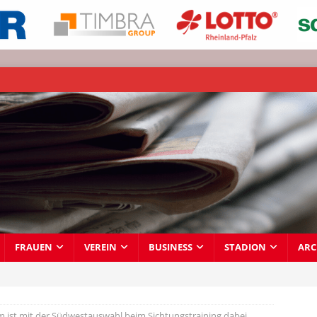
FRAUEN
VEREIN
BUSINESS
STADION
ARC
 ist mit der Südwestauswahl beim Sichtungstraining dabei