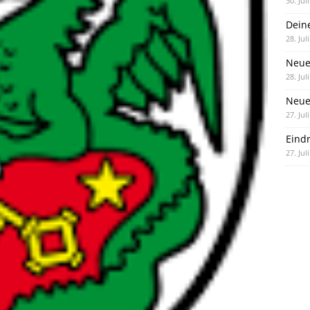
30. Jul
Dein
28. Jul
Neue
28. Jul
Neue 
27. Jul
Eind
27. Jul