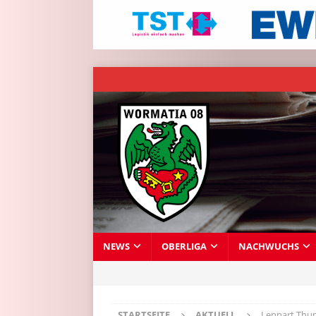
NEWS
OBERLIGA
NACHWUCHS
STARTSEITE
AKTUELL
Lennart Thum