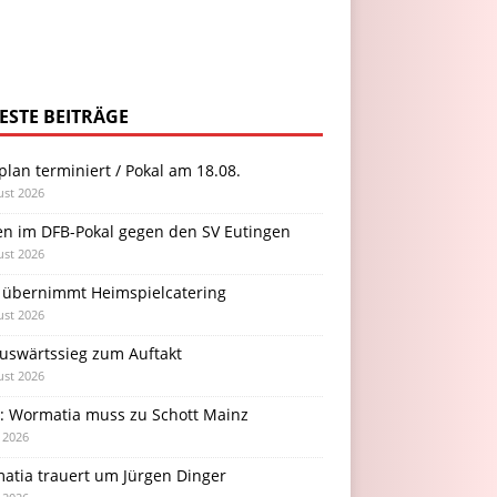
ESTE BEITRÄGE
plan terminiert / Pokal am 18.08.
ust 2026
en im DFB-Pokal gegen den SV Eutingen
ust 2026
 übernimmt Heimspielcatering
ust 2026
Auswärtssieg zum Auftakt
ust 2026
l: Wormatia muss zu Schott Mainz
i 2026
atia trauert um Jürgen Dinger