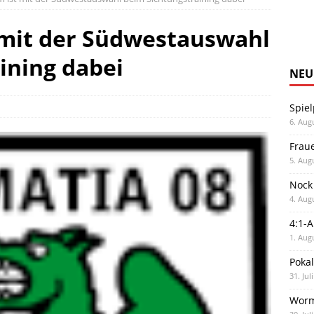
 mit der Südwestauswahl
ining dabei
NEU
Spiel
6. Aug
Frau
5. Aug
Nock
4. Aug
4:1-
1. Aug
Poka
31. Jul
Worm