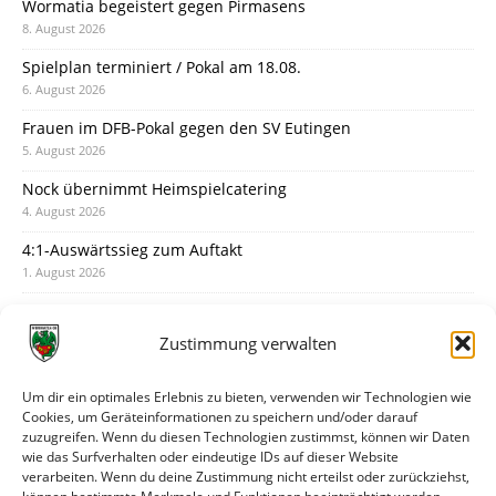
Wormatia begeistert gegen Pirmasens
8. August 2026
Spielplan terminiert / Pokal am 18.08.
6. August 2026
Frauen im DFB-Pokal gegen den SV Eutingen
5. August 2026
Nock übernimmt Heimspielcatering
4. August 2026
4:1-Auswärtssieg zum Auftakt
1. August 2026
Pokal: Wormatia muss zu Schott Mainz
31. Juli 2026
Zustimmung verwalten
Wormatia trauert um Jürgen Dinger
30. Juli 2026
Um dir ein optimales Erlebnis zu bieten, verwenden wir Technologien wie
Cookies, um Geräteinformationen zu speichern und/oder darauf
Deine Spielminute: 89+1
zuzugreifen. Wenn du diesen Technologien zustimmst, können wir Daten
28. Juli 2026
wie das Surfverhalten oder eindeutige IDs auf dieser Website
verarbeiten. Wenn du deine Zustimmung nicht erteilst oder zurückziehst,
Neuer Rückensponsor