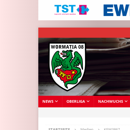
NEWS
OBERLIGA
NACHWUCHS
STARTSEITE
Medien
KFW3867