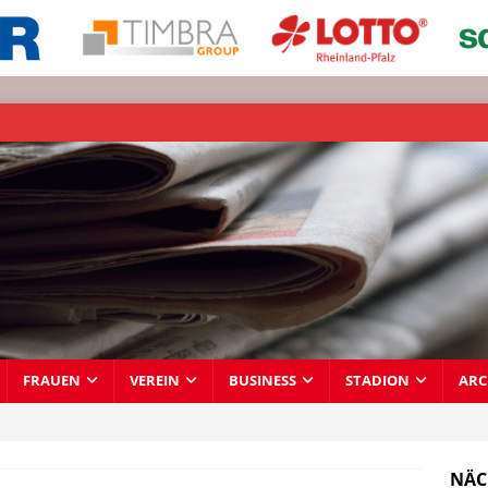
FRAUEN
VEREIN
BUSINESS
STADION
ARC
NÄC