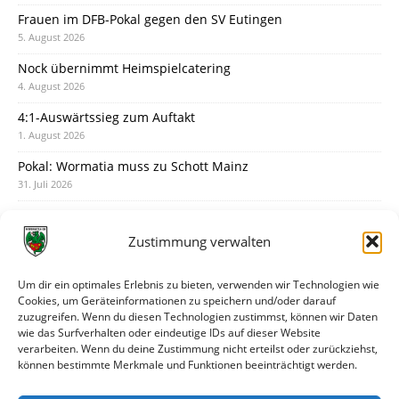
Frauen im DFB-Pokal gegen den SV Eutingen
5. August 2026
Nock übernimmt Heimspielcatering
4. August 2026
4:1-Auswärtssieg zum Auftakt
1. August 2026
Pokal: Wormatia muss zu Schott Mainz
31. Juli 2026
Wormatia trauert um Jürgen Dinger
30. Juli 2026
Zustimmung verwalten
Deine Spielminute: 89+1
28. Juli 2026
Um dir ein optimales Erlebnis zu bieten, verwenden wir Technologien wie
Cookies, um Geräteinformationen zu speichern und/oder darauf
Neuer Rückensponsor
zuzugreifen. Wenn du diesen Technologien zustimmst, können wir Daten
28. Juli 2026
wie das Surfverhalten oder eindeutige IDs auf dieser Website
verarbeiten. Wenn du deine Zustimmung nicht erteilst oder zurückziehst,
Neue Podcast-Folge: So tickt Björn!
können bestimmte Merkmale und Funktionen beeinträchtigt werden.
27. Juli 2026