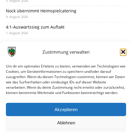
5. August 2026
Nock übernimmt Heimspielcatering
4. August 2026
4:1-Auswärtssieg zum Auftakt
1. August 2026
Pokal: Wormatia muss zu Schott Mainz
31. Juli 2026
Zustimmung verwalten
Wormatia trauert um Jürgen Dinger
30. Juli 2026
Um dir ein optimales Erlebnis zu bieten, verwenden wir Technologien wie
Cookies, um Geräteinformationen zu speichern und/oder darauf
Deine Spielminute: 89+1
zuzugreifen. Wenn du diesen Technologien zustimmst, können wir Daten
28. Juli 2026
wie das Surfverhalten oder eindeutige IDs auf dieser Website
verarbeiten. Wenn du deine Zustimmung nicht erteilst oder zurückziehst,
Neuer Rückensponsor
können bestimmte Merkmale und Funktionen beeinträchtigt werden.
28. Juli 2026
Neue Podcast-Folge: So tickt Björn!
Akzeptieren
27. Juli 2026
Ablehnen