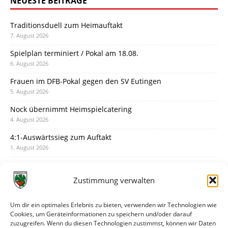
NEUESTE BEITRÄGE
Traditionsduell zum Heimauftakt
7. August 2026
Spielplan terminiert / Pokal am 18.08.
6. August 2026
Frauen im DFB-Pokal gegen den SV Eutingen
5. August 2026
Nock übernimmt Heimspielcatering
4. August 2026
4:1-Auswärtssieg zum Auftakt
1. August 2026
Pokal: Wormatia muss zu Schott Mainz
31. Juli 2026
Zustimmung verwalten
Wormatia trauert um Jürgen Dinger
30. Juli 2026
Um dir ein optimales Erlebnis zu bieten, verwenden wir Technologien wie
Cookies, um Geräteinformationen zu speichern und/oder darauf
Deine Spielminute: 89+1
zuzugreifen. Wenn du diesen Technologien zustimmst, können wir Daten