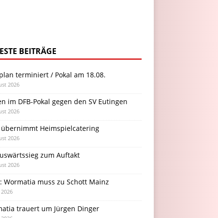
ESTE BEITRÄGE
plan terminiert / Pokal am 18.08.
ust 2026
en im DFB-Pokal gegen den SV Eutingen
ust 2026
 übernimmt Heimspielcatering
ust 2026
Auswärtssieg zum Auftakt
ust 2026
l: Wormatia muss zu Schott Mainz
i 2026
atia trauert um Jürgen Dinger