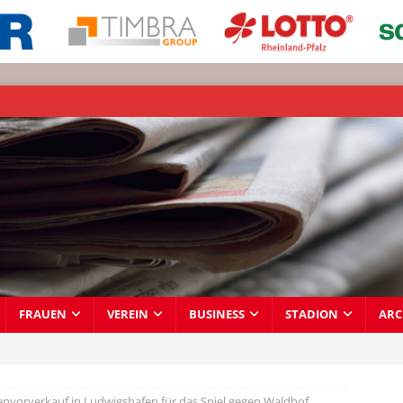
FRAUEN
VEREIN
BUSINESS
STADION
ARC
envorverkauf in Ludwigshafen für das Spiel gegen Waldhof