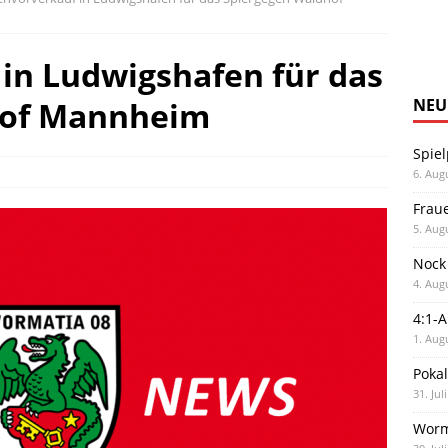
in Ludwigshafen für das
hof Mannheim
NEU
Spiel
6. Aug
Frau
5. Aug
Nock
4. Aug
4:1-
1. Aug
Poka
31. Jul
Worm