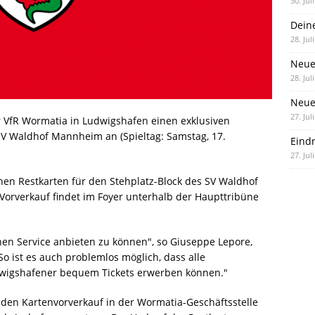
30. Jul
Dein
28. Jul
Neue
28. Jul
Neue 
27. Jul
r VfR Wormatia in Ludwigshafen einen exklusiven
SV Waldhof Mannheim an (Spieltag: Samstag, 17.
Eind
27. Jul
nnen Restkarten für den Stehplatz-Block des SV Waldhof
orverkauf findet im Foyer unterhalb der Haupttribüne
inen Service anbieten zu können", so Giuseppe Lepore,
So ist es auch problemlos möglich, dass alle
wigshafener bequem Tickets erwerben können."
 den Kartenvorverkauf in der Wormatia-Geschäftsstelle