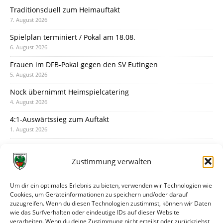
Traditionsduell zum Heimauftakt
7. August 2026
Spielplan terminiert / Pokal am 18.08.
6. August 2026
Frauen im DFB-Pokal gegen den SV Eutingen
5. August 2026
Nock übernimmt Heimspielcatering
4. August 2026
4:1-Auswärtssieg zum Auftakt
1. August 2026
Pokal: Wormatia muss zu Schott Mainz
31. Juli 2026
Zustimmung verwalten
Wormatia trauert um Jürgen Dinger
30. Juli 2026
Um dir ein optimales Erlebnis zu bieten, verwenden wir Technologien wie
Cookies, um Geräteinformationen zu speichern und/oder darauf
Deine Spielminute: 89+1
zuzugreifen. Wenn du diesen Technologien zustimmst, können wir Daten
28. Juli 2026
wie das Surfverhalten oder eindeutige IDs auf dieser Website
verarbeiten. Wenn du deine Zustimmung nicht erteilst oder zurückziehst,