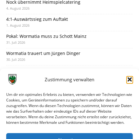
Nock übernimmt Heimspielcatering
4. August 2026
4:1-Auswärtssieg zum Auftakt
1. August 2026
Pokal: Wormatia muss zu Schott Mainz
31. Juli 2026
Wormatia trauert um Jürgen Dinger
30. Juli 2026
Deine Spielminute: 89+1
28. Juli 2026
Zustimmung verwalten
Neuer Rückensponsor
28. Juli 2026
Um dir ein optimales Erlebnis zu bieten, verwenden wir Technologien wie
Cookies, um Geräteinformationen zu speichern und/oder darauf
Neue Podcast-Folge: So tickt Björn!
zuzugreifen. Wenn du diesen Technologien zustimmst, können wir Daten
27. Juli 2026
wie das Surfverhalten oder eindeutige IDs auf dieser Website
verarbeiten. Wenn du deine Zustimmung nicht erteilst oder zurückziehst,
Eindrücke vom Stadionfest
können bestimmte Merkmale und Funktionen beeinträchtigt werden.
27. Juli 2026
Unterhaltsamer Abschlusstest mit später Niederlage