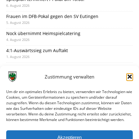
6. August 2026
Frauen im DFB-Pokal gegen den SV Eutingen
5. August 2026
Nock übernimmt Heimspielcatering
4. August 2026
4:1-Auswärtssieg zum Auftakt
1. August 2026
Pokal: Wormatia muss zu Schott Mainz
31. Juli 2026
Zustimmung verwalten
Wormatia trauert um Jürgen Dinger
30. Juli 2026
Um dir ein optimales Erlebnis zu bieten, verwenden wir Technologien wie
Cookies, um Geräteinformationen zu speichern und/oder darauf
Deine Spielminute: 89+1
zuzugreifen. Wenn du diesen Technologien zustimmst, können wir Daten
28. Juli 2026
wie das Surfverhalten oder eindeutige IDs auf dieser Website
verarbeiten. Wenn du deine Zustimmung nicht erteilst oder zurückziehst,
Neuer Rückensponsor
können bestimmte Merkmale und Funktionen beeinträchtigt werden.
28. Juli 2026
Neue Podcast-Folge: So tickt Björn!
Akzeptieren