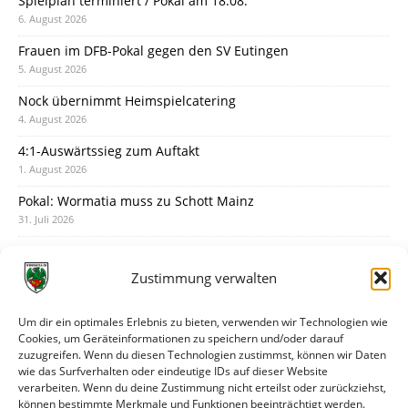
Spielplan terminiert / Pokal am 18.08.
6. August 2026
Frauen im DFB-Pokal gegen den SV Eutingen
5. August 2026
Nock übernimmt Heimspielcatering
4. August 2026
4:1-Auswärtssieg zum Auftakt
1. August 2026
Pokal: Wormatia muss zu Schott Mainz
31. Juli 2026
Wormatia trauert um Jürgen Dinger
30. Juli 2026
Zustimmung verwalten
Deine Spielminute: 89+1
28. Juli 2026
Um dir ein optimales Erlebnis zu bieten, verwenden wir Technologien wie
Cookies, um Geräteinformationen zu speichern und/oder darauf
Neuer Rückensponsor
zuzugreifen. Wenn du diesen Technologien zustimmst, können wir Daten
28. Juli 2026
wie das Surfverhalten oder eindeutige IDs auf dieser Website
verarbeiten. Wenn du deine Zustimmung nicht erteilst oder zurückziehst,
Neue Podcast-Folge: So tickt Björn!
können bestimmte Merkmale und Funktionen beeinträchtigt werden.