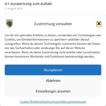
4:1-Auswärtssieg zum Auftakt
1. August 2026
Pokal: Wormatia muss zu Schott Mainz
31. Juli 2026
Zustimmung verwalten
Wormatia trauert um Jürgen Dinger
30. Juli 2026
Um dir ein optimales Erlebnis zu bieten, verwenden wir Technologien wie
Cookies, um Geräteinformationen zu speichern und/oder darauf
Deine Spielminute: 89+1
zuzugreifen. Wenn du diesen Technologien zustimmst, können wir Daten
28. Juli 2026
wie das Surfverhalten oder eindeutige IDs auf dieser Website
verarbeiten. Wenn du deine Zustimmung nicht erteilst oder zurückziehst,
Neuer Rückensponsor
können bestimmte Merkmale und Funktionen beeinträchtigt werden.
28. Juli 2026
Neue Podcast-Folge: So tickt Björn!
Akzeptieren
27. Juli 2026
Ablehnen
Einstellungen ansehen
Cookie-Richtlinie
Datenschutzerklärung
Impressum
© VfR Wormatia Worms