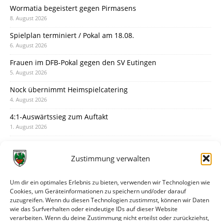
Wormatia begeistert gegen Pirmasens
8. August 2026
Spielplan terminiert / Pokal am 18.08.
6. August 2026
Frauen im DFB-Pokal gegen den SV Eutingen
5. August 2026
Nock übernimmt Heimspielcatering
4. August 2026
4:1-Auswärtssieg zum Auftakt
1. August 2026
Pokal: Wormatia muss zu Schott Mainz
31. Juli 2026
Zustimmung verwalten
Wormatia trauert um Jürgen Dinger
30. Juli 2026
Um dir ein optimales Erlebnis zu bieten, verwenden wir Technologien wie
Cookies, um Geräteinformationen zu speichern und/oder darauf
Deine Spielminute: 89+1
zuzugreifen. Wenn du diesen Technologien zustimmst, können wir Daten
28. Juli 2026
wie das Surfverhalten oder eindeutige IDs auf dieser Website
verarbeiten. Wenn du deine Zustimmung nicht erteilst oder zurückziehst,