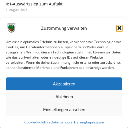
4:1-Auswärtssieg zum Auftakt
1. August 2026
Pokal: Wormatia muss zu Schott Mainz
31. Juli 2026
Zustimmung verwalten
Wormatia trauert um Jürgen Dinger
30. Juli 2026
Um dir ein optimales Erlebnis zu bieten, verwenden wir Technologien wie
Cookies, um Geräteinformationen zu speichern und/oder darauf
Deine Spielminute: 89+1
zuzugreifen. Wenn du diesen Technologien zustimmst, können wir Daten
28. Juli 2026
wie das Surfverhalten oder eindeutige IDs auf dieser Website
verarbeiten. Wenn du deine Zustimmung nicht erteilst oder zurückziehst,
Neuer Rückensponsor
können bestimmte Merkmale und Funktionen beeinträchtigt werden.
28. Juli 2026
Neue Podcast-Folge: So tickt Björn!
Akzeptieren
27. Juli 2026
Ablehnen
Einstellungen ansehen
Cookie-Richtlinie
Datenschutzerklärung
Impressum
© VfR Wormatia Worms