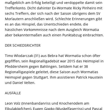
maßgeblich am Erfolg beteiligt und verdoppelte damit sein
Trefferkonto. Dicht dahinter Ex-Wormate Ricky Pinheiro mit
sechs Treffern, der sich nach der Saison übrigens dem SV
Morlautern anschließen wird. Schlechte Erinnerungen gibt
es an das Hinspiel, das Unentschieden endete, die
hässlichen Vorkommnisse nach dem Ausgleich Wormatia
aber bekanntermaßen auch einen Punktabzug einbrachten.
DER SCHIEDSRICHTER
Timo Wlodarczak (31) aus Bebra hat Wormatia schon öfter
gepfiffen, sein Regionalligadebüt war 2015 das Heimspiel in
Pfeddersheim gegen Bahlingen. Seitdem hat er 38
Regionalligaspiele geleitet, diese Saison auch Wormatias
Heimspiel gegen Stuttgart. Ihm assistieren Patrick Haustein
und Daniel Velten.
AUSFÄLLE
Leon Volz (Innenbandanriss und Knochenödem am
Fibulaköpfchen), Eugen Gopko (Muskelfaserriss) und Pascal