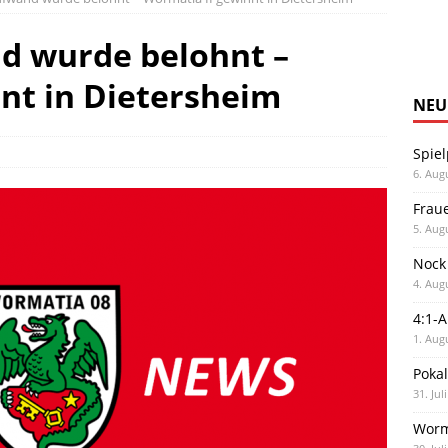
 wurde belohnt –
nt in Dietersheim
NEU
Spiel
6. Aug
Frau
5. Aug
Nock
4. Aug
4:1-
1. Aug
Poka
31. Jul
Worm