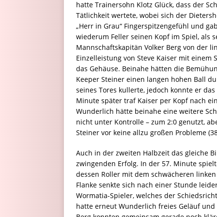
hatte Trainersohn Klotz Glück, dass der Sc
Tätlichkeit wertete, wobei sich der Dieters
„Herr in Grau“ Fingerspitzengefühl und gab
wiederum Feller seinen Kopf im Spiel, als 
Mannschaftskapitän Volker Berg von der lin
Einzelleistung von Steve Kaiser mit einem
das Gehäuse. Beinahe hätten die Bemühun
Keeper Steiner einen langen hohen Ball du
seines Tores kullerte, jedoch konnte er das
Minute später traf Kaiser per Kopf nach ein
Wunderlich hätte beinahe eine weitere Schl
nicht unter Kontrolle – zum 2:0 genutzt, a
Steiner vor keine allzu großen Probleme (38.
Auch in der zweiten Halbzeit das gleiche B
zwingenden Erfolg. In der 57. Minute spiel
dessen Roller mit dem schwächeren linken F
Flanke senkte sich nach einer Stunde leid
Wormatia-Spieler, welches der Schiedsrich
hatte erneut Wunderlich freies Geläuf un
Berg konnten gemeinsam gerade noch klären