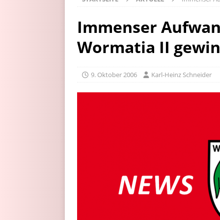
Immenser Aufwand
Wormatia II gewin
9. Oktober 2006
Karl-Heinz Schneider