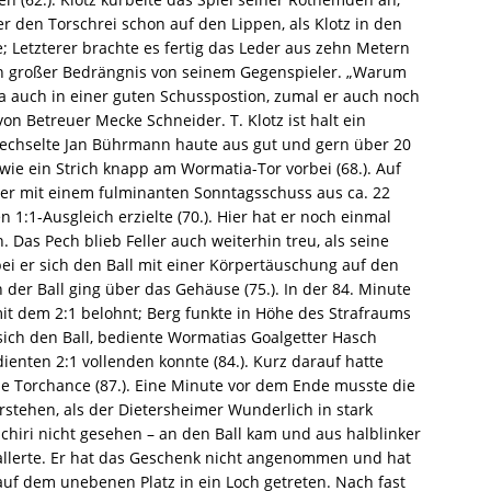
 den Torschrei schon auf den Lippen, als Klotz in den
 Letzterer brachte es fertig das Leder aus zehn Metern
r in großer Bedrängnis von seinem Gegenspieler. „Warum
 ja auch in einer guten Schusspostion, zumal er auch noch
on Betreuer Mecke Schneider. T. Klotz ist halt ein
wechselte Jan Bührmann haute aus gut und gern über 20
 wie ein Strich knapp am Wormatia-Tor vorbei (68.). Auf
s er mit einem fulminanten Sonntagsschuss aus ca. 22
n 1:1-Ausgleich erzielte (70.). Hier hat er noch einmal
 Das Pech blieb Feller auch weiterhin treu, als seine
 bei er sich den Ball mit einer Körpertäuschung auf den
der Ball ging über das Gehäuse (75.). In der 84. Minute
 dem 2:1 belohnt; Berg funkte in Höhe des Strafraums
ich den Ball, bediente Wormatias Goalgetter Hasch
dienten 2:1 vollenden konnte (84.). Kurz darauf hatte
e Torchance (87.). Eine Minute vor dem Ende musste die
stehen, als der Dietersheimer Wunderlich in stark
chiri nicht gesehen – an den Ball kam und aus halblinker
 ballerte. Er hat das Geschenk nicht angenommen und hat
auf dem unebenen Platz in ein Loch getreten. Nach fast