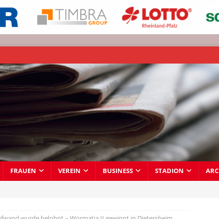
FRAUEN
VEREIN
BUSINESS
STADION
ARC
wand wurde belohnt – Wormatia II gewinnt in Dietersheim