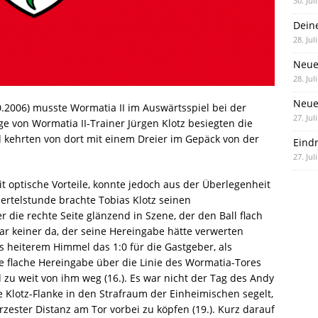
30. Jul
Dein
28. Jul
Neue
28. Jul
Neue 
2006) musste Wormatia II im Auswärtsspiel bei der
27. Jul
ge von Wormatia II-Trainer Jürgen Klotz besiegten die
d kehrten von dort mit einem Dreier im Gepäck von der
Eind
27. Jul
it optische Vorteile, konnte jedoch aus der Überlegenheit
iertelstunde brachte Tobias Klotz seinen
die rechte Seite glänzend in Szene, der den Ball flach
r keiner da, der seine Hereingabe hätte verwerten
s heiterem Himmel das 1:0 für die Gastgeber, als
ne flache Hereingabe über die Linie des Wormatia-Tores
d zu weit von ihm weg (16.). Es war nicht der Tag des Andy
e Klotz-Flanke in den Strafraum der Einheimischen segelt,
ürzester Distanz am Tor vorbei zu köpfen (19.). Kurz darauf