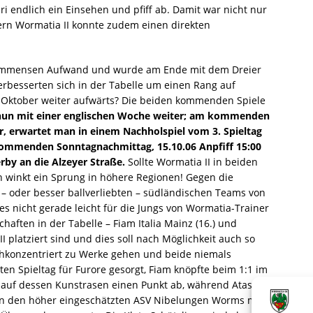
ri endlich ein Einsehen und pfiff ab. Damit war nicht nur
dern Wormatia II konnte zudem einen direkten
en immensen Aufwand und wurde am Ende mit dem Dreier
erbesserten sich in der Tabelle um einen Rang auf
im Oktober weiter aufwärts? Die beiden kommenden Spiele
 nun mit einer englischen Woche weiter; am kommenden
r, erwartet man in einem Nachholspiel vom 3. Spieltag
kommenden Sonntagnachmittag, 15.10.06 Anpfiff 15:00
y an die Alzeyer Straße.
Sollte Wormatia II in beiden
nn winkt ein Sprung in höhere Regionen! Gegen die
 – oder besser ballverliebten – südländischen Teams von
s nicht gerade leicht für die Jungs von Wormatia-Trainer
aften in der Tabelle – Fiam Italia Mainz (16.) und
I platziert sind und dies soll nach Möglichkeit auch so
chkonzentriert zu Werke gehen und beide niemals
en Spieltag für Furore gesorgt, Fiam knöpfte beim 1:1 im
auf dessen Kunstrasen einen Punkt ab, während Ataspor
n den höher eingeschätzten ASV Nibelungen Worms mit