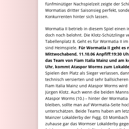
fünfminütiger Nachspielzeit zeigte der Schi
Wormatias dritter Saisonsieg perfekt, son
Konkurrenten hinter sich lassen.
Wormatia II betrieb in diesem Spiel ein
doch noch belohnt. Die Klotz-Schützlinge v
Tabellenplatz 8. Geht es für Wormatia II 
sind Heimspiele.
Für Wormatia II geht es
Mittwochabend, 11.10.06 Anpfiff:19:30 Uh
das Team von Fiam Italia Mainz und am 
Uhr, kommt Ataspor Worms zum Lokalderb
Spielen den Platz als Sieger verlassen, da
technisch versierten und sehr ballsicheren
Fiam Italia Mainz und Ataspor Worms wird e
Jürgen Klotz. Auch wenn die beiden Mannsch
Ataspor Worms (10.) – hinter der Wormatia I
bleiben, sollte man auf Wormatia-Seite ho
unterschätzen. Beide Teams haben am letzt
Mainzer Lokalderby der Fvgg. 03 Mombach 
zuhause gar das Wormser Lokalderby gege