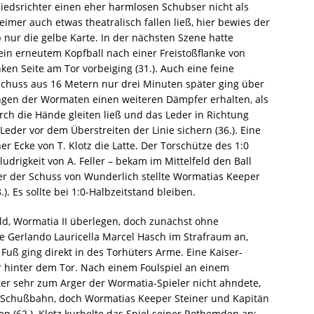
hiedsrichter einen eher harmlosen Schubser nicht als
heimer auch etwas theatralisch fallen ließ, hier bewies der
 nur die gelbe Karte. In der nächsten Szene hatte
sein erneutem Kopfball nach einer Freistoßflanke von
ken Seite am Tor vorbeiging (31.). Auch eine feine
 Schuss aus 16 Metern nur drei Minuten später ging über
gen der Wormaten einen weiteren Dämpfer erhalten, als
rch die Hände gleiten ließ und das Leder in Richtung
 Leder vor dem Überstreiten der Linie sichern (36.). Eine
er Ecke von T. Klotz die Latte. Der Torschütze des 1:0
udrigkeit von A. Feller – bekam im Mittelfeld den Ball
ber der Schuss von Wunderlich stellte Wormatias Keeper
). Es sollte bei 1:0-Halbzeitstand bleiben.
ild, Wormatia II überlegen, doch zunächst ohne
te Gerlando Lauricella Marcel Hasch im Strafraum an,
uß ging direkt in des Torhüters Arme. Eine Kaiser-
er hinter dem Tor. Nach einem Foulspiel an einem
ter sehr zum Arger der Wormatia-Spieler nicht ahndete,
d Schußbahn, doch Wormatias Keeper Steiner und Kapitän
 (62.). Klotz kurbelte das Spiel seiner Rothemden an;