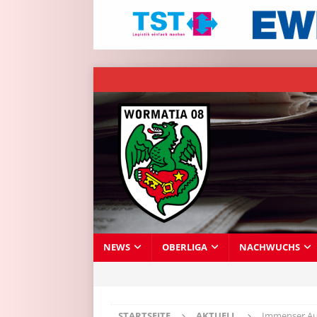
NEWS
OBERLIGA
NACHWUCHS
STARTSEITE
AKTUELL
Immenser Auf