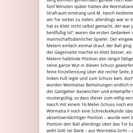
fünf Minuten später hatten die Wormatianer
Strafraum eindrang und M. Hasch bediente;
am Tor vorbei zu zielen, allerdings war e
hat es Klotz nicht selbst gemacht, der war
beidfüßig ist“, waren die ersten Gedanken v
mannschaftsdienlicher Spieler. Der einge
Metern einfach einmal drauf, der Ball ging
der Gegenseite machte es Klotz besser, al
Metern halblinke Position den längst fällige
seine ganze Wut in diesen Schuss geworfen.
feine Einzelleistung über die rechte Seite,
linken Fuß legte und zum Schuss kam, doch 
wurden Wormatias Bemühungen endlich mit
der Gastgeber dazwischen und erkämpfte s
mustergültig, so dass dieser zum völlig ver
Hasch mit einem 16-Meter-Schuss noch ein
Wormatia II noch eine Schrecksekunde über
abseitsverdächtiger Position – wurde vom S
Position den Ball allerdings über das Tor
wohl Gott sei Dank – aus Wormatia-Sicht – 