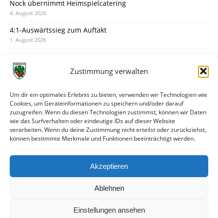
Nock übernimmt Heimspielcatering
4. August 2026
4:1-Auswärtssieg zum Auftakt
1. August 2026
Pokal: Wormatia muss zu Schott Mainz
31. Juli 2026
Zustimmung verwalten
Wormatia trauert um Jürgen Dinger
30. Juli 2026
Um dir ein optimales Erlebnis zu bieten, verwenden wir Technologien wie
Cookies, um Geräteinformationen zu speichern und/oder darauf
Deine Spielminute: 89+1
zuzugreifen. Wenn du diesen Technologien zustimmst, können wir Daten
28. Juli 2026
wie das Surfverhalten oder eindeutige IDs auf dieser Website
verarbeiten. Wenn du deine Zustimmung nicht erteilst oder zurückziehst,
Neuer Rückensponsor
können bestimmte Merkmale und Funktionen beeinträchtigt werden.
28. Juli 2026
Neue Podcast-Folge: So tickt Björn!
Akzeptieren
27. Juli 2026
Ablehnen
Einstellungen ansehen