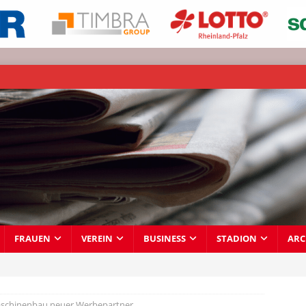
FRAUEN
VEREIN
BUSINESS
STADION
ARC
chinenbau neuer Werbepartner