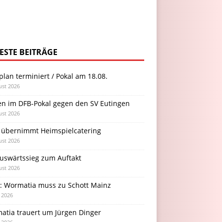
ESTE BEITRÄGE
plan terminiert / Pokal am 18.08.
ust 2026
en im DFB-Pokal gegen den SV Eutingen
ust 2026
 übernimmt Heimspielcatering
ust 2026
Auswärtssieg zum Auftakt
ust 2026
l: Wormatia muss zu Schott Mainz
i 2026
atia trauert um Jürgen Dinger