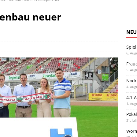
enbau neuer
NEU
Spiel
6. Aug
Frau
5. Aug
Nock
4. Aug
4:1-
1. Aug
Poka
31. Jul
Worm