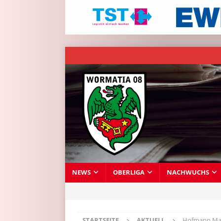
NEWS
OBERLIGA
NACHWUCHS
STARTSEITE
AKTUELL
Hofmann Mas