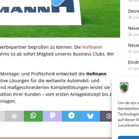
30. Jul
Dein
28. Jul
Neue
28. Jul
Neue 
 Werbepartner begrüßen zu können: Die
Hofmann
27. Jul
ms ist ab sofort Mitglied unseres Business Clubs. Wir
Eind
27. Jul
 Montage- und Prüftechnik entwickelt die
Hofmann
tive Lösungen für die weltweite Automobil- und
und maßgeschneiderten Komplettlösungen leistet sie
uktion ihrer Kunden – vom ersten Anlagekonzept bis zur
anlagen.
Um dir ein 
Geräteinfor
Technologie
auf dieser 
zurückziehs