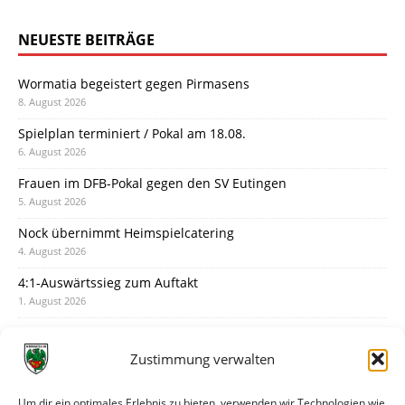
NEUESTE BEITRÄGE
Wormatia begeistert gegen Pirmasens
8. August 2026
Spielplan terminiert / Pokal am 18.08.
6. August 2026
Frauen im DFB-Pokal gegen den SV Eutingen
5. August 2026
Nock übernimmt Heimspielcatering
4. August 2026
4:1-Auswärtssieg zum Auftakt
1. August 2026
Pokal: Wormatia muss zu Schott Mainz
31. Juli 2026
Zustimmung verwalten
Wormatia trauert um Jürgen Dinger
30. Juli 2026
Um dir ein optimales Erlebnis zu bieten, verwenden wir Technologien wie