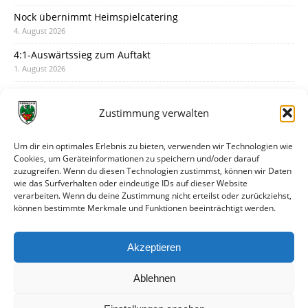
Nock übernimmt Heimspielcatering
4. August 2026
4:1-Auswärtssieg zum Auftakt
1. August 2026
Pokal: Wormatia muss zu Schott Mainz
31. Juli 2026
Zustimmung verwalten
Wormatia trauert um Jürgen Dinger
30. Juli 2026
Um dir ein optimales Erlebnis zu bieten, verwenden wir Technologien wie
Cookies, um Geräteinformationen zu speichern und/oder darauf
Deine Spielminute: 89+1
zuzugreifen. Wenn du diesen Technologien zustimmst, können wir Daten
28. Juli 2026
wie das Surfverhalten oder eindeutige IDs auf dieser Website
verarbeiten. Wenn du deine Zustimmung nicht erteilst oder zurückziehst,
Neuer Rückensponsor
können bestimmte Merkmale und Funktionen beeinträchtigt werden.
28. Juli 2026
Neue Podcast-Folge: So tickt Björn!
Akzeptieren
27. Juli 2026
Ablehnen