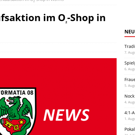
2
fsaktion im O
-Shop in
2
NEU
Trad
7. Aug
Spiel
6. Aug
Frau
5. Aug
Nock
4. Aug
4:1-
1. Aug
Poka