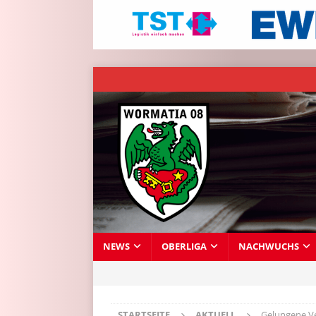
NEWS
OBERLIGA
NACHWUCHS
STARTSEITE
AKTUELL
Gelungene Ve