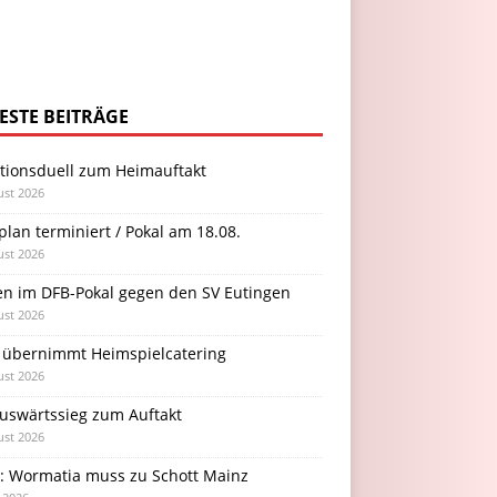
ESTE BEITRÄGE
itionsduell zum Heimauftakt
ust 2026
plan terminiert / Pokal am 18.08.
ust 2026
en im DFB-Pokal gegen den SV Eutingen
ust 2026
 übernimmt Heimspielcatering
ust 2026
Auswärtssieg zum Auftakt
ust 2026
l: Wormatia muss zu Schott Mainz