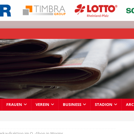
FRAUEN
VEREIN
BUSINESS
STADION
ARC
rkaufsaktion im O
-Shop in Worms