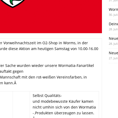
31. Jul
Worm
30. Jul
Dein
28. Jul
Neue
er Vorweihnachtszeit im O2-Shop in Worms, in der
28. Jul
wurde diese Aktion am heutigen Samstag von 10.00-16.00
Neue 
27. Jul
er Sache wurden wieder unsere Wormatia-Fanartikel
auftakt gegen
Mannschaft mit den rot-weißen Vereinsfarben, in
en kann.Â
Selbst Qualitäts-
und modebewusste Käufer kamen
nicht umhin sich von den Wormatia
-.Produkten überzeugen zu lassen.