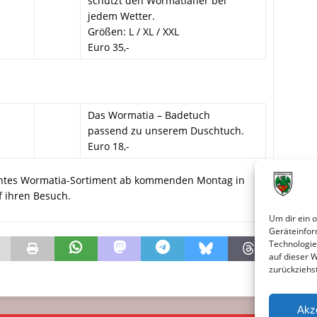
schützt den Wormatianer bei
jedem Wetter.
Größen: L / XL / XXL
Euro 35,-
Das Wormatia – Badetuch
passend zu unserem Duschtuch.
Euro 18,-
ohntes Wormatia-Sortiment ab kommenden Montag in
 ihren Besuch.
Um dir ein 
Geräteinfor
Technologie
auf dieser 
zurückziehs
Akz