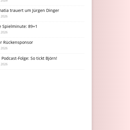
i 2026
atia trauert um Jürgen Dinger
i 2026
e Spielminute: 89+1
i 2026
r Rückensponsor
i 2026
Podcast-Folge: So tickt Björn!
i 2026