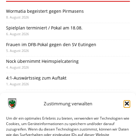
Wormatia begeistert gegen Pirmasens
8. August 2026
Spielplan terminiert / Pokal am 18.08.
6. August 2026
Frauen im DFB-Pokal gegen den SV Eutingen
5. August 2026
Nock übernimmt Heimspielcatering
4. August 2026
4:1-Auswärtssieg zum Auftakt
1. August 2026
Pokal: Wormatia muss zu Schott Mainz
31. Juli 2026
Zustimmung verwalten
Wormatia trauert um Jürgen Dinger
30. Juli 2026
Um dir ein optimales Erlebnis zu bieten, verwenden wir Technologien wie
Cookies, um Geräteinformationen zu speichern und/oder darauf
Deine Spielminute: 89+1
zuzugreifen. Wenn du diesen Technologien zustimmst, können wir Daten
28. Juli 2026
wie das Surfverhalten oder eindeutige IDs auf dieser Website