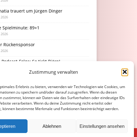
i 2026
atia trauert um Jürgen Dinger
i 2026
e Spielminute: 89+1
i 2026
r Rückensponsor
i 2026
Podcast-Folge: So tickt Björn!
i 2026
Zustimmung verwalten
optimales Erlebnis zu bieten, verwenden wir Technologien wie Cookies, um
mationen zu speichern und/oder darauf zuzugreifen. Wenn du diesen
n zustimmst, können wir Daten wie das Surfverhalten oder eindeutige IDs
Website verarbeiten. Wenn du deine Zustimmung nicht erteilst oder
t, können bestimmte Merkmale und Funktionen beeinträchtigt werden.
eptieren
Ablehnen
Einstellungen ansehen
ATENSCHUTZERKLÄRUNG
COOKIE-RICHTLINIE (EU)