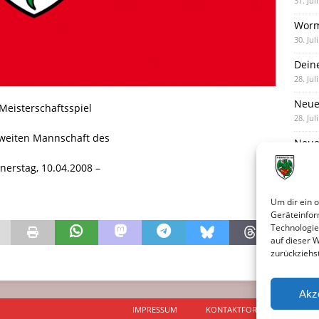
31. Jul
Worm
30. Jul
Dein
28. Jul
Neue
Meisterschaftsspiel
28. Jul
weiten Mannschaft des
Neue 
27. Jul
nerstag, 10.04.2008 –
Um dir ein 
Geräteinfor
Technologie
auf dieser 
zurückziehs
Akz
IMPRESSUM
KONTAKTFORMULAR
D