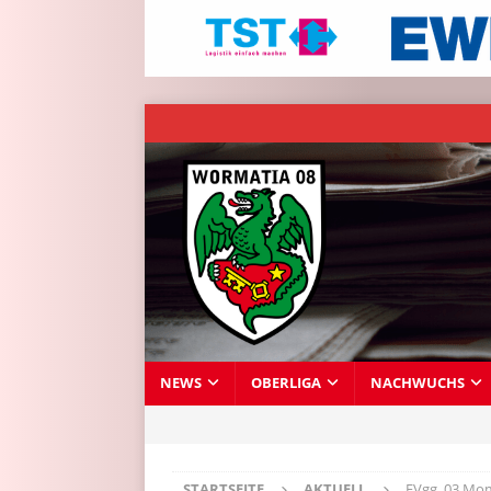
NEWS
OBERLIGA
NACHWUCHS
STARTSEITE
AKTUELL
FVgg. 03 Mom