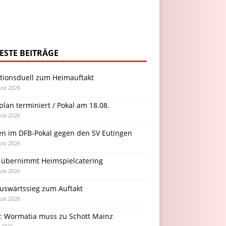
ESTE BEITRÄGE
itionsduell zum Heimauftakt
ust 2026
plan terminiert / Pokal am 18.08.
ust 2026
en im DFB-Pokal gegen den SV Eutingen
ust 2026
 übernimmt Heimspielcatering
ust 2026
Auswärtssieg zum Auftakt
ust 2026
l: Wormatia muss zu Schott Mainz