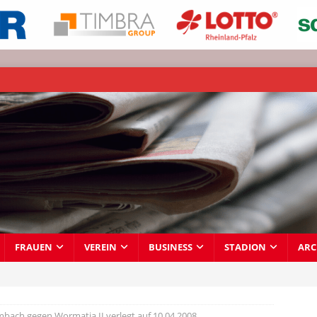
FRAUEN
VEREIN
BUSINESS
STADION
ARC
bach gegen Wormatia II verlegt auf 10.04.2008