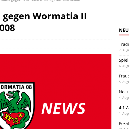
 gegen Wormatia II
2008
NEU
Trad
7. Aug
Spiel
6. Aug
Frau
5. Aug
Nock
4. Aug
4:1-
1. Aug
Poka