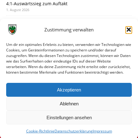
4:1-Auswärtssieg zum Auftakt
1. August 2026
Pokal: Wormatia muss zu Schott Mainz
31. Juli 2026
Zustimmung verwalten
Wormatia trauert um Jürgen Dinger
30. Juli 2026
Um dir ein optimales Erlebnis zu bieten, verwenden wir Technologien wie
Cookies, um Geräteinformationen zu speichern und/oder darauf
Deine Spielminute: 89+1
zuzugreifen. Wenn du diesen Technologien zustimmst, können wir Daten
28. Juli 2026
wie das Surfverhalten oder eindeutige IDs auf dieser Website
verarbeiten. Wenn du deine Zustimmung nicht erteilst oder zurückziehst,
Neuer Rückensponsor
können bestimmte Merkmale und Funktionen beeinträchtigt werden.
28. Juli 2026
Neue Podcast-Folge: So tickt Björn!
Akzeptieren
27. Juli 2026
Ablehnen
Einstellungen ansehen
Cookie-Richtlinie
Datenschutzerklärung
Impressum
© VfR Wormatia Worms