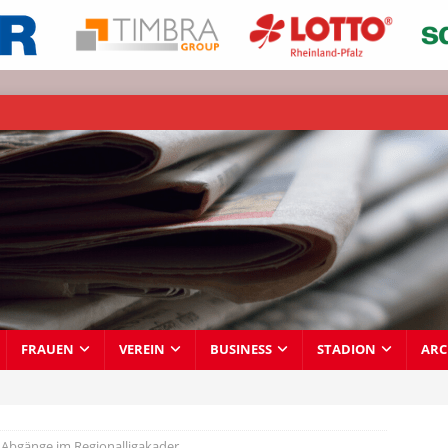
FRAUEN
VEREIN
BUSINESS
STADION
ARC
 Abgänge im Regionalligakader