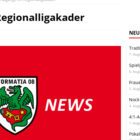
egionalligakader
NEU
Trad
7. Aug
Spiel
6. Aug
Frau
5. Aug
Nock
4. Aug
4:1-
1. Aug
Poka