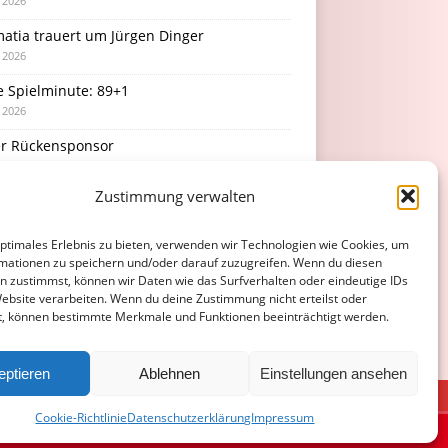
i 2026
atia trauert um Jürgen Dinger
i 2026
e Spielminute: 89+1
i 2026
r Rückensponsor
i 2026
Zustimmung verwalten
Podcast-Folge: So tickt Björn!
i 2026
optimales Erlebnis zu bieten, verwenden wir Technologien wie Cookies, um
mationen zu speichern und/oder darauf zuzugreifen. Wenn du diesen
n zustimmst, können wir Daten wie das Surfverhalten oder eindeutige IDs
Website verarbeiten. Wenn du deine Zustimmung nicht erteilst oder
t, können bestimmte Merkmale und Funktionen beeinträchtigt werden.
eptieren
Ablehnen
Einstellungen ansehen
ATENSCHUTZERKLÄRUNG
COOKIE-RICHTLINIE (EU)
Cookie-Richtlinie
Datenschutzerklärung
Impressum