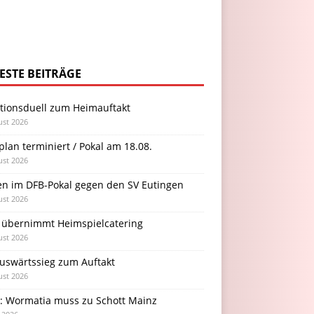
ESTE BEITRÄGE
itionsduell zum Heimauftakt
ust 2026
plan terminiert / Pokal am 18.08.
ust 2026
en im DFB-Pokal gegen den SV Eutingen
ust 2026
 übernimmt Heimspielcatering
ust 2026
Auswärtssieg zum Auftakt
ust 2026
l: Wormatia muss zu Schott Mainz