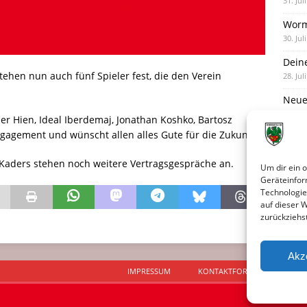
31. Jul
Worm
30. Jul
Dein
ehen nun auch fünf Spieler fest, die den Verein
28. Jul
Neue
28. Jul
r Hien, Ideal Iberdemaj, Jonathan Koshko, Bartosz
gagement und wünscht allen alles Gute für die Zukunft.
Neue 
27. Jul
 Kaders stehen noch weitere Vertragsgespräche an.
Um dir ein 
Geräteinfor
Technologie
auf dieser 
zurückziehs
Akz
IMPRESSUM
KONTAKTFORMULAR
D