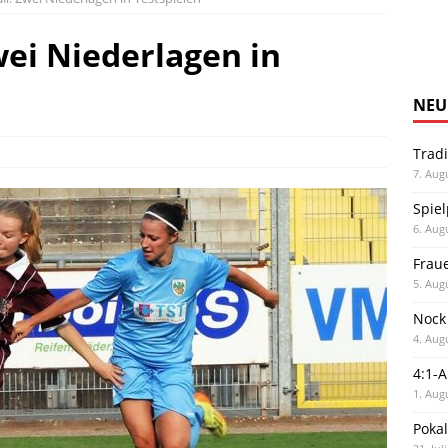
wei Niederlagen in
NEU
Trad
7. Aug
Spiel
6. Aug
Frau
5. Aug
Nock
4. Aug
4:1-
1. Aug
Poka