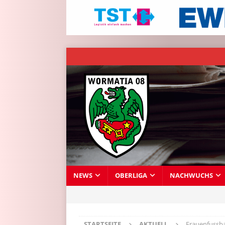
NEWS
OBERLIGA
NACHWUCHS
STARTSEITE
AKTUELL
Frauenfussbal