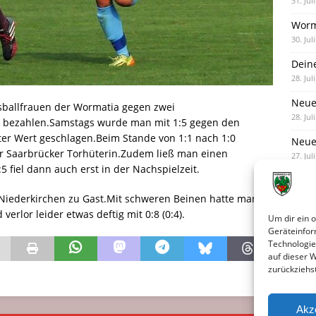
31. Jul
Worm
30. Jul
Dein
28. Jul
Neue
ballfrauen der Wormatia gegen zwei
28. Jul
d bezahlen.Samstags wurde man mit 1:5 gegen den
nter Wert geschlagen.Beim Stande von 1:1 nach 1:0
Neue 
er Saarbrücker Torhüterin.Zudem ließ man einen
27. Jul
 fiel dann auch erst in der Nachspielzeit.
 Niederkirchen zu Gast.Mit schweren Beinen hatte man
erlor leider etwas deftig mit 0:8 (0:4).
Um dir ein 
Geräteinfor
Technologie
auf dieser 
zurückziehs
Akz