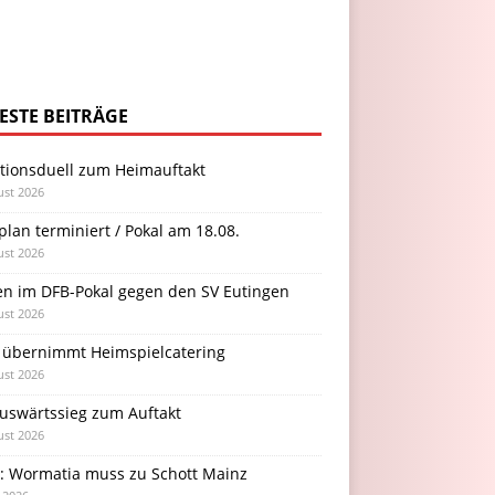
ESTE BEITRÄGE
itionsduell zum Heimauftakt
ust 2026
plan terminiert / Pokal am 18.08.
ust 2026
en im DFB-Pokal gegen den SV Eutingen
ust 2026
 übernimmt Heimspielcatering
ust 2026
Auswärtssieg zum Auftakt
ust 2026
l: Wormatia muss zu Schott Mainz