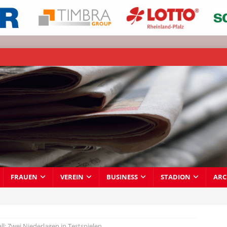
FRAUEN
VEREIN
BUSINESS
STADION
ARC
l: Zwei Niederlagen in Testspielen