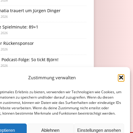
i 2026
atia trauert um Jürgen Dinger
i 2026
e Spielminute: 89+1
i 2026
r Rückensponsor
i 2026
Podcast-Folge: So tickt Björn!
i 2026
Zustimmung verwalten
optimales Erlebnis zu bieten, verwenden wir Technologien wie Cookies, um
mationen zu speichern und/oder darauf zuzugreifen. Wenn du diesen
n zustimmst, können wir Daten wie das Surfverhalten oder eindeutige IDs
Website verarbeiten. Wenn du deine Zustimmung nicht erteilst oder
t, können bestimmte Merkmale und Funktionen beeinträchtigt werden.
eptieren
Ablehnen
Einstellungen ansehen